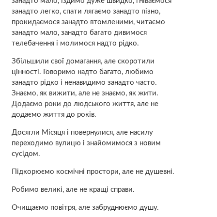
занадто мало, їздимо дуже швидко, гніваємося
занадто легко, спати лягаємо занадто пізно,
прокидаємося занадто втомленими, читаємо
занадто мало, занадто багато дивимося
телебачення і молимося надто рідко.
Збільшили свої домагання, але скоротили
цінності. Говоримо надто багато, любимо
занадто рідко і ненавидимо занадто часто.
Знаємо, як вижити, але не знаємо, як жити.
Додаємо роки до людського життя, але не
додаємо життя до років.
Досягли Місяця і повернулися, але насилу
переходимо вулицю і знайомимося з новим
сусідом.
Підкорюємо космічні простори, але не душевні.
Робимо великі, але не кращі справи.
Очищаємо повітря, але забруднюємо душу.