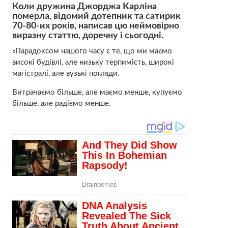
Коли дружина Джорджа Карліна
померла, відомий дотепник та сатирик
70-80-их років, написав цю неймовірно
виразну статтю, доречну і сьогодні.
«Парадоксом нашого часу є те, що ми маємо
високі будівлі, але низьку терпимість, широкі
магістралі, але вузькі погляди.
Витрачаємо більше, але маємо менше, купуємо
більше, але радіємо менше.