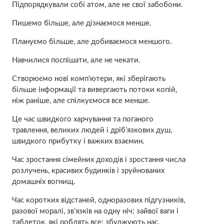
Підпорядкували собі атом, але не свої забобони.
Пишемо більше, але дізнаємося менше.
Плануємо більше, але добиваємося меншого.
Навчилися поспішати, але не чекати.
Створюємо нові комп’ютери, які зберігають
більше інформації та вивергають потоки копій,
ніж раніше, але спілкуємося все менше.
Це час швидкого харчування та поганого
травлення, великих людей і дріб’язкових душ,
швидкого прибутку і важких взаємин.
Час зростання сімейних доходів і зростання числа
розлучень, красивих будинків і зруйнованих
домашніх вогнищ.
Час коротких відстаней, одноразових підгузників,
разової моралі, зв’язків на одну ніч; зайвої ваги і
таблеток, які роблять все: збуджують нас,