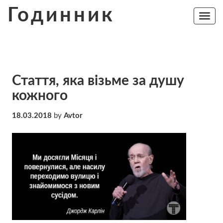
Skip
Годинник
to
Toggle
navig
content
Стаття, яка візьме за душу
кожного
18.03.2018
by
Avtor