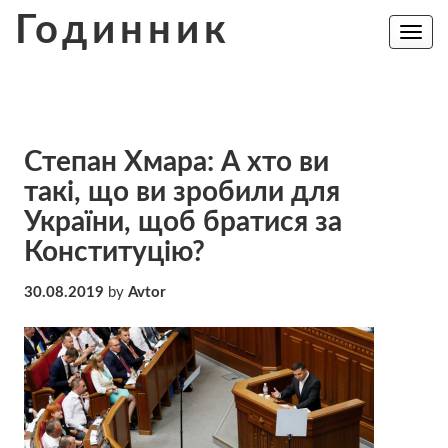
Skip
Годинник
to
Toggle
navig
content
Степан Хмара: А хто ви
такі, що ви зробили для
України, щоб братися за
Конституцію?
30.08.2019
by
Avtor