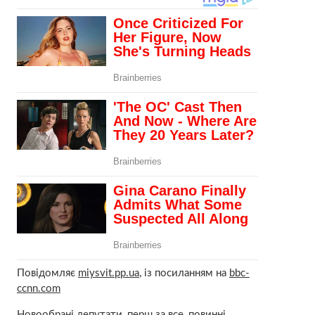
Повідомляє
miysvit.pp.ua
, із посиланням на
bbc-
ccnn.com
Новообрані депутати, перш за все, повинні