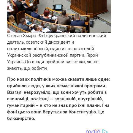
Степан Хмара -&nbspукраинский политический
деятель, советский диссидент и
политзаключённый, один из основателей
Украинской республиканской партии, Герой
УкраиныДо влади прийшли вискочки, які не
знають, що робити
Про нових політиків можна сказати лише одне:
прийшли люди, у яких немає ніякої програми.
Взагалі незрозуміло, що вони хочуть робити в
економіці, політиці — зовнішній, внутрішній,
гуманітарній – ніхто не знає про їхні плани. І на
фоні цього вони беруться за Конституцію. Це
блюзнірство.