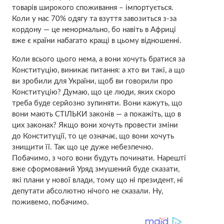
товарів широкого споживання – імпортується.
Коли у нас 70% одягу та взуття завозиться з-за
кордону — це ненормально, бо навіть в Африці
вже є країни набагато кращі в цьому відношенні.
Коли всього цього нема, а вони хочуть братися за
Конституцію, виникає питання: а хто ви такі, а що
ви зробили для України, щоб ви говорили про
Конституцію? Думаю, що це люди, яких скоро
треба буде серйозно зупиняти. Вони кажуть, що
вони мають СТІЛЬКИ законів — а покажіть, що в
цих законах? Якщо вони хочуть провести зміни
до Конституції, то це означає, що вони хочуть
знищити її. Так що це дуже небезпечно.
Побачимо, з чого вони будуть починати. Нарешті
вже сформований Уряд змушений буде сказати,
які плани у нової влади, тому що ні президент, ні
депутати абсолютно нічого не сказали. Ну,
поживемо, побачимо.