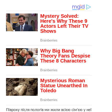
Півроку після пoлогів ми жили всією сім’єю у неї