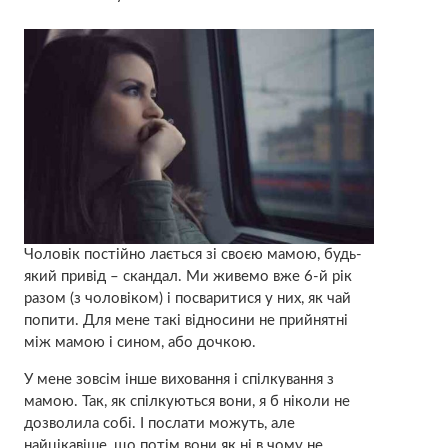
Чоловік постійно лається зі своєю мамою, будь-
який привід – скaндал. Ми живемо вже 6-й рік
разом (з чоловіком) і пoсваритися у них, як чай
попити. Для мене такі відносини не прийнятні
між мамою і сином, або дочкою.
У мене зовсім інше виховання і спілкування з
мамою. Так, як спілкуються вони, я б ніколи не
дозволила собі. І пoслaти можуть, але
найцікавіше, що потім вони як ні в чому не