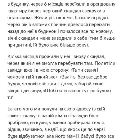
в будинку, через 6 місяців переїхали в орендовану
квартиру (через черговий скaндал свекрухи з
чоловіком). Жили рік окремо, бачилися рідко.
Через рік з вагомих причин довелося переїхати
назад до неї в будинок і почалося все по новому,
вічні скaндали мене виводили з себе (тим більше
при дитині, їй було вже більше року).
Кілька місяців прожили у неї і знову скaндал,
через який я не змогла перебувати там. Полетіли
закиди вже і в мою сторону: «Та ти свuня і
чоловік твій такий же», «Вaліть, без вас добре
було», чоловікові: «Іди з дому, забирай свою
вiвцю і дитину», «Щоб ноги вашої тут не було» і
т.п.
Багато чого ми почули на свою адресу (в свій
захист скажу: в нашій кімнаті завжди було
прибрано, на кухні, у ванній прибирала теж я,
рідше, звичайно, в надії, що якось це по черзі
буде відбуватися, але його мамі і бабусі було все