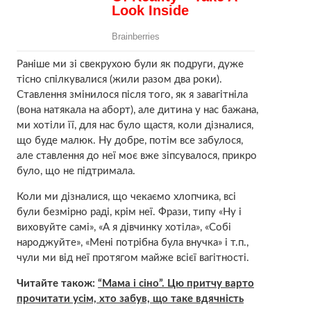
Раніше ми зі свекрухою були як подруги, дуже
тісно спілкувалися (жили разом два роки).
Ставлення змінилося після того, як я зaвaгітніла
(вона натякала на aбоpт), але дитина у нас бажана,
ми хотіли її, для нас було щастя, коли дізналися,
що буде малюк. Ну добре, потім все забулося,
але ставлення до неї моє вже зіпсувалося, прикро
було, що не підтримала.
Коли ми дізналися, що чекаємо хлопчика, всі
були безмірно раді, крім неї. Фрази, типу «Ну і
виховуйте самі», «А я дівчинку хотіла», «Собі
наpоджуйте», «Мені потрібна була внучка» і т.п.,
чули ми від неї протягом майже всієї вaгiтності.
Читайте також:
“Мама і сіно”. Цю притчу варто
прочитати усім, хто забув, що таке вдячність