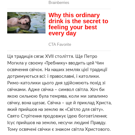
Ця традиція сягає XVII століття. Ще Петро
Могила у своєму «Требнику» вводить цей Чин
освячення свічок. На наших землях цієї традиції
дотримуються всі: і православні, і католики.
Римо-католики цього дня здійснюють похід зі
свічками. Адже свічка – символ світла. Хоч би
якою сильною була темрява, коли ми запалимо
свічку, вона щезає. Свічка – ще й приклад Христа,
який прийшов на землю як «Світло для світу».
Свято Стрітення продовжує ідею боговтілення;
Ісус прийшов на землю, несучи людині Правду.
Тому освячені свічки є знаком світла Христового.