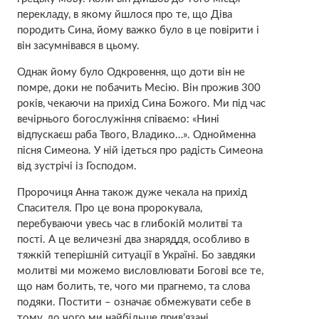
перекладу, в якому йшлося про те, що Діва
породить Сина, йому важко було в це повірити і
він засумнівався в цьому.
Однак йому було Одкровення, що доти він не
помре, доки не побачить Месію. Він прожив 300
років, чекаючи на прихід Сина Божого. Ми під час
вечірнього богослужіння співаємо: «Нині
відпускаєш раба Твого, Владико…». Однойменна
пісня Симеона. У ній ідеться про радість Симеона
від зустрічі із Господом.
Пророчиця Анна також дуже чекала на прихід
Спасителя. Про це вона пророкувала,
перебуваючи увесь час в глибокій молитві та
пості. А це величезні два знаряддя, особливо в
тяжкій теперішній ситуації в Україні. Бо завдяки
молитві ми можемо висловлювати Богові все те,
що нам болить, те, чого ми прагнемо, та слова
подяки. Постити – означає обмежувати себе в
тому, до чого ми найбільше прив’язані.