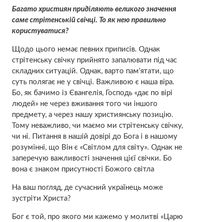
Багато християн приділяють великого значення
саме стрітенській свічці. То як нею правильно
користуватися?
Щодо цього немає певних приписів. Однак
стрітенську свічку прийнято запалювати під час
складних ситуацій. Однак, варто пам’ятати, що
суть полягає не у свічці. Важливою є наша віра.
Бо, як бачимо із Євангелія, Господь «дає по вірі
людей» не через вживання того чи іншого
предмету, а через нашу християнську позицію.
Тому неважливо, чи маємо ми стрітенську свічку,
чи ні. Питання в нашій довірі до Бога і в нашому
розумінні, що Він є «Світлом для світу». Однак не
заперечую важливості значення цієї свічки. Бо
вона є знаком присутності Божого світла
На ваш погляд, де сучасний українець може
зустріти Христа?
Бог є той, про якого ми кажемо у молитві «Царю