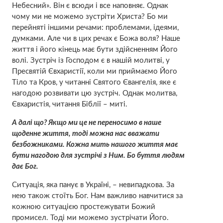
Небесний». Він є всюди і все наповняє. Однак
чому ми не можемо зустріти Христа? Бо ми
перейняті іншими речами: проблемами, ідеями,
думками. Але чи в цих речах є Божа воля? Наше
життя і його кінець має бути здійсненням Його
волі. Зустріч із Господом є в нашій молитві, у
Пресвятій Євхаристії, коли ми приймаємо Його
Тіло та Кров, у читанні Святого Євангелія, яке є
нагодою розвивати цю зустріч. Однак молитва,
Євхаристія, читання Біблії – миті.
А далі що? Якщо ми це не переносимо в наше
щоденне життя, тоді можна нас вважати
безбожниками. Кожна мить нашого життя має
бути нагодою для зустрічі з Ним. Бо буття людям
дає Бог.
Ситуація, яка панує в Україні, – невипадкова. За
нею також стоїть Бог. Нам важливо навчитися за
кожною ситуацією простежувати Божий
промисел. Тоді ми можемо зустрічати Його.