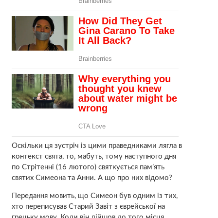
Оскільки ця зустріч із цими праведниками лягла в
контекст свята, то, мабуть, тому наступного дня
по Стрітенні (16 лютого) святкується пам’ять
святих Симеона та Анни. А що про них відомо?
Передання мовить, що Симеон був одним із тих,
хто переписував Старий Завіт з єврейської на
грецьку мову. Коли він дійшов до того місця