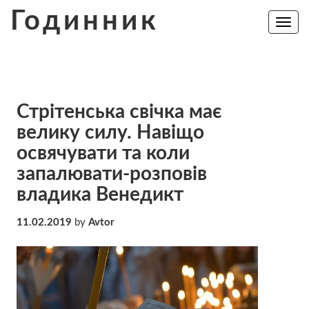
Skip
Годинник
to
Toggle
navig
content
Стрітенська свічка має
велику силу. Навіщо
освячувати та коли
запалювати-розповів
владика Венедикт
11.02.2019
by
Avtor