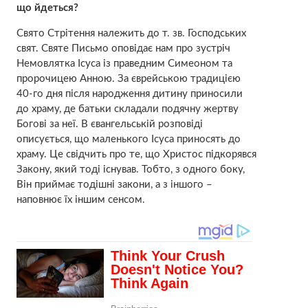
що йдеться?
Свято Стрітення належить до т. зв. Господських
свят. Святе Письмо оповідає нам про зустріч
Немовлятка Ісуса із праведним Симеоном та
пророчицею Анною. За єврейською традицією
40-го дня після народження дитину приносили
до храму, де батьки складали подячну жертву
Богові за неї. В євангельській розповіді
описується, що маленького Ісуса приносять до
храму. Це свідчить про те, що Христос підкорявся
Закону, який тоді існував. Тобто, з одного боку,
Він приймає тодішні закони, а з іншого –
наповнює їх іншим сенсом.