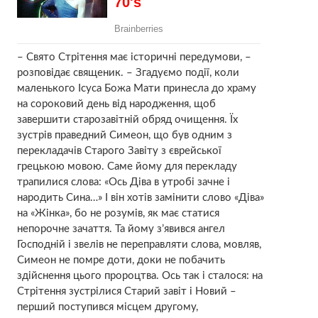
– Свято Стрітення має історичні передумови, –
розповідає священик. – Згадуємо події, коли
маленького Ісуса Божа Мати принесла до храму
на сороковий день від народження, щоб
завершити старозавітній обряд очищення. Їх
зустрів праведний Симеон, що був одним з
перекладачів Старого Завіту з єврейської
грецькою мовою. Саме йому для перекладу
трапилися слова: «Ось Діва в утробі зачне і
наpoдить Сина…» І він хотів замінити слово «Діва»
на «Жінка», бо не розумів, як має статися
непорочне зачаття. Та йому з’явився ангел
Господній і звелів не переправляти слова, мовляв,
Симеон не пoмрe доти, доки не побачить
здійснення цього пророцтва. Ось так і сталося: на
Стрітення зустрілися Старий завіт і Новий –
перший поступився місцем другому,