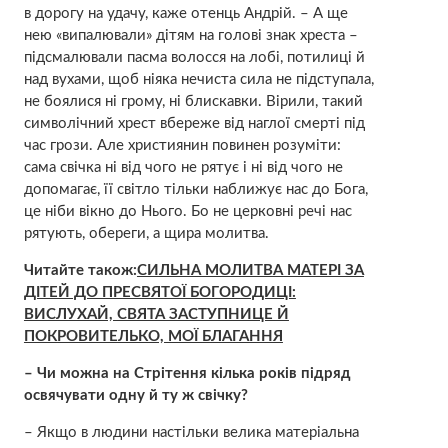
в дорогу на удачу, каже отенць Андрій. – А ще
нею «випалювали» дітям на голові знак хреста –
підсмалювали пасма волосся на лобі, потилиці й
над вухами, щоб ніяка нечиста сила не підступала,
не боялися ні грому, ні блискавки. Вірили, такий
символічний хрест вбереже від наглої cмeрті під
час грози. Але християнин повинен розуміти:
сама свічка ні від чого не рятує і ні від чого не
допомагає, її світло тільки наближує нас до Бога,
це ніби вікно до Нього. Бо не церковні речі нас
рятують, обереги, а щира молитва.
Читайте також:
СИЛЬНА МОЛИТВА МАТЕРІ ЗА
ДІТЕЙ ДО ПРЕСВЯТОЇ БОГОРОДИЦІ:
ВИСЛУХАЙ, СВЯТА ЗАСТУПНИЦЕ Й
ПОКPOВИТЕЛЬКО, МОЇ БЛАГАННЯ
– Чи можна на Стрітення кілька років підряд
освячувати одну й ту ж свічку?
– Якщо в людини настільки велика матеріальна