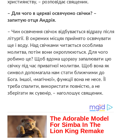
християнству, – розповідає священик.
– Для чого в церкві освячуємо свічки? –
запитую отця Андрія.
– Чин освячення свічок відбувається відразу після
літургії. В окремих місцях прийнято освячувати
ще і воду. Над свічками читається особлива
молитва, потім вони окроплюються. Для чого
робимо це? Щоб вдома щоразу запалювати цю
свічку під час приватної молитви. Щоб вона як
символ допомагала нам стати ближчими до
Бога. Іншої, «магічної», функції вона не несе. Її
треба спалити, використати повністю, а не
зберігати як сувенір, – наголошує священик.