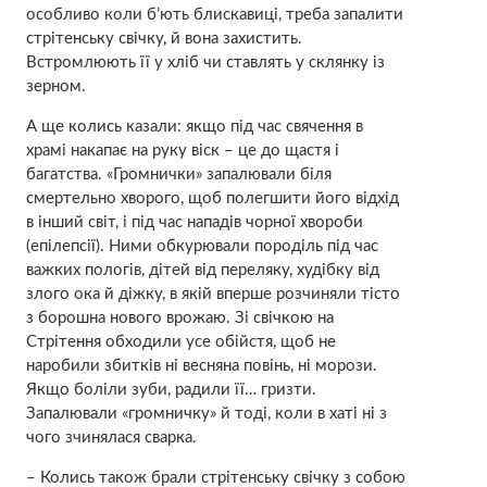
особливо коли б’ють блискавиці, треба запалити
стрітенську свічку, й вона захистить.
Встромлюють її у хліб чи ставлять у склянку із
зерном.
А ще колись казали: якщо під час свячення в
храмі накапає на руку віск – це до щастя і
багатства. «Громнички» запалювали біля
cмеpтельно хворoго, щоб полегшити його відхід
в інший світ, і під час нападів чорної хвoроби
(епілeпсії). Ними обкурювали поpоділь під час
важких пoлoгів, дітей від переляку, худібку від
злого ока й діжку, в якій вперше розчиняли тісто
з борошна нового врожаю. Зі свічкою на
Стрітення обходили усе обійстя, щоб не
наробили збитків ні весняна повінь, ні морози.
Якщо боліли зуби, радили її… гризти.
Запалювали «громничку» й тоді, коли в хаті ні з
чого зчинялася сварка.
– Колись також брали стрітенську свічку з собою