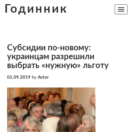
Skip
Годинник
to
Toggle
navig
content
Субсидии по-новому:
украинцам разрешили
выбрать «нужную» льготу
01.09.2019
by
Avtor