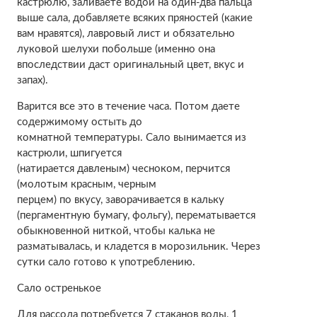
кастрюлю, заливаете водой на один-два пальца
выше сала, добавляете всяких пряностей (какие
вам нравятся), лавровый лист и обязательно
луковой шелухи побольше (именно она
впоследствии даст оригинальный цвет, вкус и
запах).
Варится все это в течение часа. Потом даете
содержимому остыть до
комнатной температуры. Сало вынимается из
кастрюли, шпигуется
(натирается давленым) чесноком, перчится
(молотым красным, черным
перцем) по вкусу, заворачивается в кальку
(пергаментную бумагу, фольгу), перематывается
обыкновенной ниткой, чтобы калька не
разматывалась, и кладется в морозильник. Через
сутки сало готово к употреблению.
Сало остренькое
Для рассола потребуется 7 стаканов воды, 1