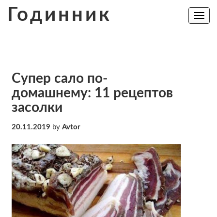
Skip
Годинник
to
Toggle
navig
content
Супер сало по-
домашнему: 11 рецептов
засолки
20.11.2019
by
Avtor