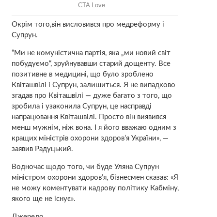
Окрім того,він висловився про медреформу і
Супрун.
“Ми не комуністична партія, яка „ми новий світ
побудуємо“, зруйнувавши старий дощенту. Все
позитивне в медицині, що було зроблено
Квіташвілі і Супрун, залишиться. Я не випадково
згадав про Квіташвілі — дуже багато з того, що
зробила і узаконила Супрун, це насправді
напрацювання Квіташвілі. Просто він виявився
менш мужнім, ніж вона. І я його вважаю одним з
кращих міністрів охорони здоров’я України», —
заявив Радуцький.
Водночас щодо того, чи буде Уляна Супрун
міністром охорони здоров’я, бізнесмен сказав: «Я
не можу коментувати кадрову політику Кабміну,
якого ще не існує».
Джерело