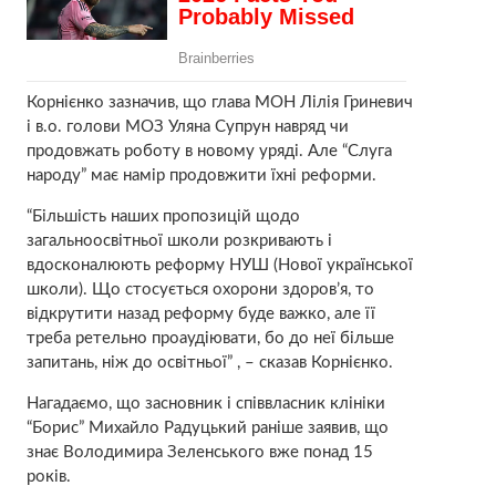
Корнієнко зазначив, що глава МОН Лілія Гриневич
і в.о. голови МОЗ Уляна Супрун навряд чи
продовжать роботу в новому уряді. Але “Слуга
народу” має намір продовжити їхні реформи.
“Більшість наших пропозицій щодо
загальноосвітньої школи розкривають і
вдосконалюють реформу НУШ (Нової української
школи). Що стосується охорони здоров’я, то
відкрутити назад реформу буде важко, але її
треба ретельно проаудіювати, бо до неї більше
запитань, ніж до освітньої” , – сказав Корнієнко.
Нагадаємо, що засновник і співвласник клініки
“Борис” Михайло Радуцький раніше заявив, що
знає Володимира Зеленського вже понад 15
років.