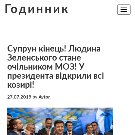
Skip
Годинник
to
Toggle
navig
content
Супрун кінець! Людина
Зеленського стане
очільником МОЗ! У
президента відкрили всі
козирі!
27.07.2019
by
Avtor