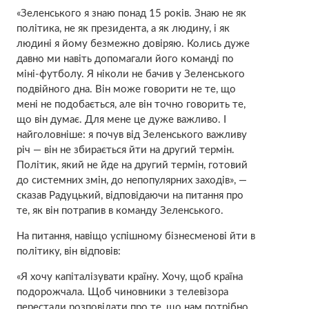
«Зеленського я знаю понад 15 років. Знаю не як
політика, не як президента, а як людину, і як
людині я йому безмежно довіряю. Колись дуже
давно ми навіть допомагали його команді по
міні-футболу. Я ніколи не бачив у Зеленського
подвійного дна. Він може говорити не те, що
мені не подобається, але він точно говорить те,
що він думає. Для мене це дуже важливо. І
найголовніше: я почув від Зеленського важливу
річ — він не збирається йти на другий термін.
Політик, який не йде на другий термін, готовий
до системних змін, до непопулярних заходів», —
сказав Радуцький, відповідаючи на питання про
те, як він потрапив в команду Зеленського.
На питання, навіщо успішному бізнесменові йти в
політику, він відповів:
«Я хочу капіталізувати країну. Хочу, щоб країна
подорожчала. Щоб чиновники з телевізора
перестали розповідати про те, що нам потрібно