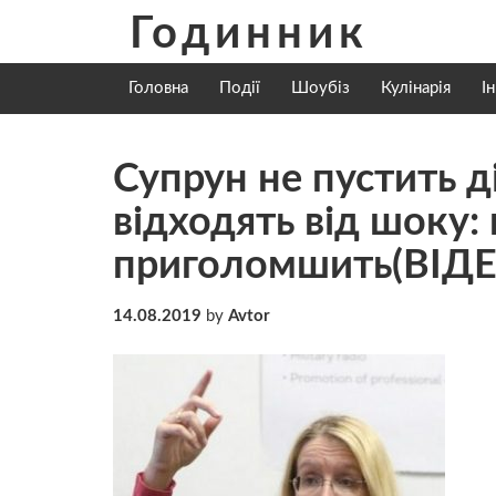
Skip
Годинник
to
content
Головна
Події
Шоубіз
Кулінарія
І
Супрун не пустить д
відходять від шоку:
приголомшить(ВІДЕ
14.08.2019
by
Avtor