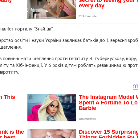
наліст порталу “Знай.ua”
рство освіти і науки України закликає батьків до 1 вересня зро
 щеплення.
в повинні мати щеплення проти гепатиту В, туберкульозу, кору,
літу та Хіб-інфекції. У 6 років дітям роблять ревакцинацію про
 паротиту.