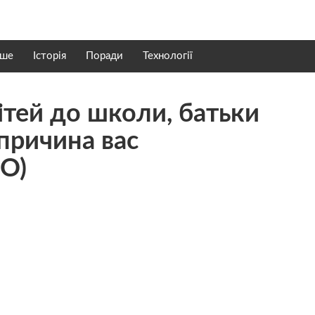
нше
Історія
Поради
Технології
ітей до школи, батьки
 причина вас
О)