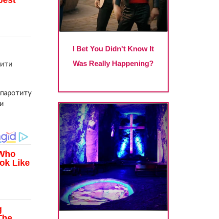
бити
 паротиту
ти