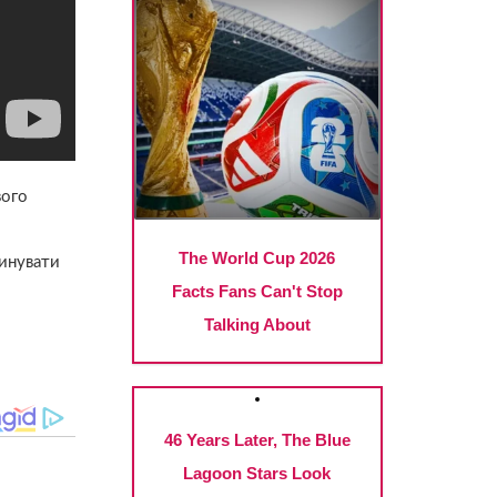
вого
инувати