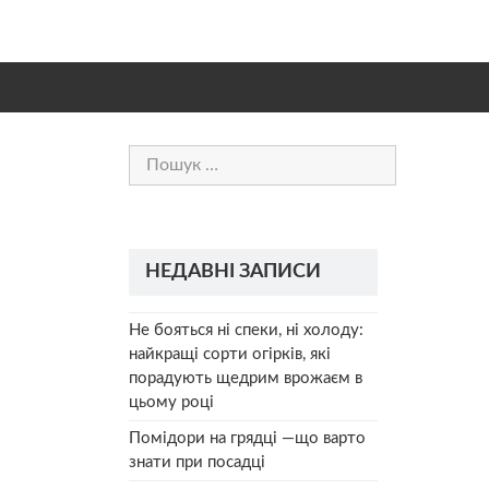
Пошук:
НЕДАВНІ ЗАПИСИ
Не бояться ні спеки, ні холоду:
найкращі сорти огірків, які
порадують щедрим врожаєм в
цьому році
Помідори на грядці —що варто
знати при посадці