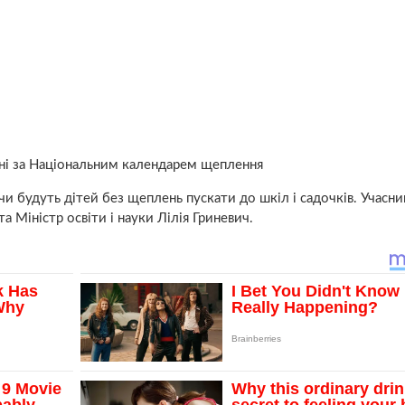
дні за Національним календарем щеплення
и будуть дітей без щеплень пускати до шкіл і садочків. Учасни
а Міністр освіти і науки Лілія Гриневич.