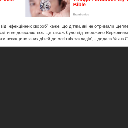
 від інфекційних хвороб” каже, що дітям, які не отримали щепле
освіти не дозволяється. Це також було підтверджено Верховни
ти невакцинованих дітей до освітніх закладів”, – додала Уляна С