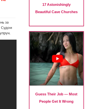
нь за
м Судом
упрун.