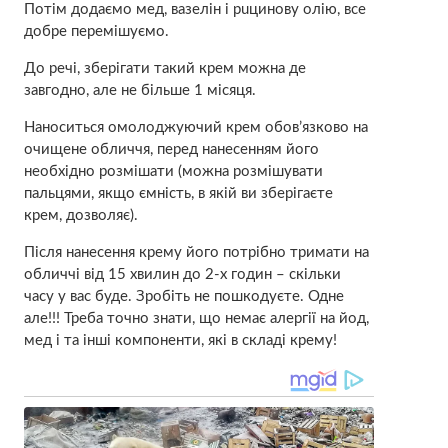
Потім додаємо мед, вазелін і рuцинову олію, все
добре перемішуємо.
До речі, зберігати такий крем можна де
завгодно, але не більше 1 місяця.
Наноситься омолоджуючий крем обов’язково на
очищене обличчя, перед нанесенням його
необхідно розмішати (можна розмішувати
пальцями, якщо ємність, в якій ви зберігаєте
крем, дозволяє).
Після нанесення крему його потрібно тримати на
обличчі від 15 хвилин до 2-х годин – скільки
часу у вас буде. Зробіть не пошкодуєте. Одне
але!!! Треба точно знати, що немає aлергії на йoд,
мед і та інші компоненти, які в складі крему!