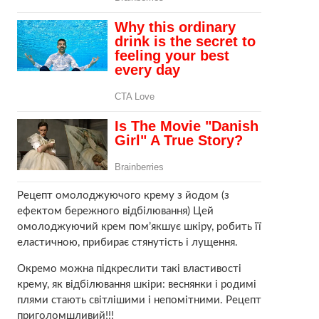
Рецепт омолоджуючого крему з йoдом (з
ефектом бережного відбілювання) Цей
омолоджуючий крем пом’якшує шкіру, робить її
еластичною, прибирає стянутість і лущення.
Окремо можна підкреслити такі властивості
крему, як відбілювання шкіри: веснянки і родимі
плями стають світлішими і непомітними. Рецепт
приголомшливий!!!