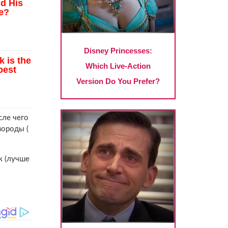
сле чего
вороды (
к (лучше