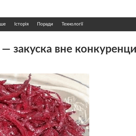
нше
Історія
Поради
Технології
 — закуска вне конкуренци