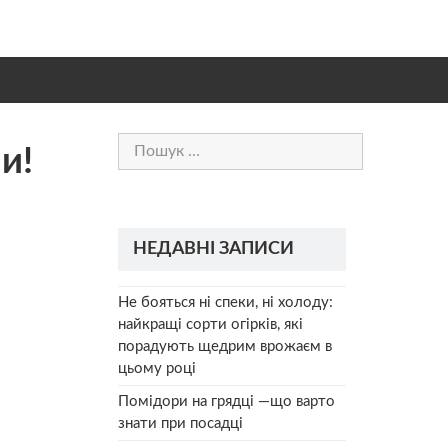
Пошук:
и!
НЕДАВНІ ЗАПИСИ
Не бояться ні спеки, ні холоду:
найкращі сорти огірків, які
порадують щедрим врожаєм в
цьому році
Помідори на грядці —що варто
знати при посадці