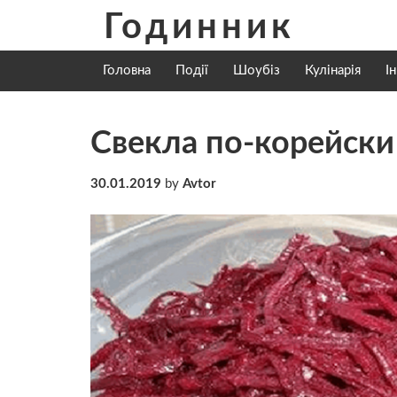
Skip
Годинник
to
content
Головна
Події
Шоубіз
Кулінарія
І
Свекла по-корейски
30.01.2019
by
Avtor