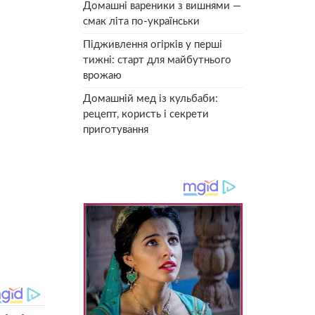
Домашні вареники з вишнями —
смак літа по-українськи
Підживлення огірків у перші
тижні: старт для майбутнього
врожаю
Домашній мед із кульбаби:
рецепт, користь і секрети
приготування