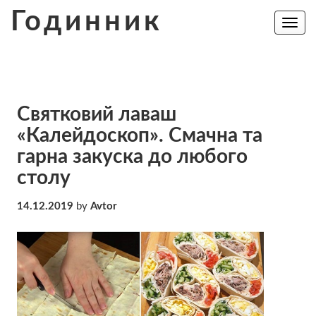
Skip
Годинник
to
Toggle
navig
content
Святковий лаваш
«Калейдоскоп». Смачна та
гарна закуска до любого
столу
14.12.2019
by
Avtor