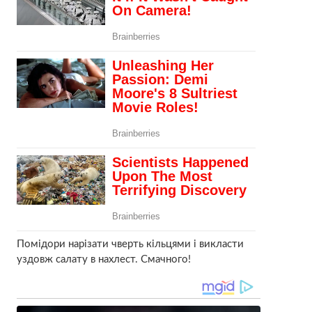
Помідори нарізати чверть кільцями і викласти
уздовж салату в нахлест. Смачного!