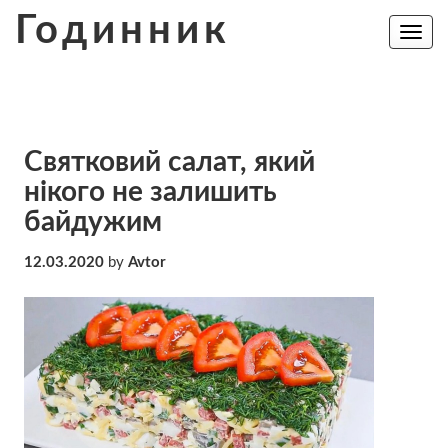
Skip
Годинник
to
Toggle
navig
content
Святковий салат, який
нікого не залишить
байдужим
12.03.2020
by
Avtor