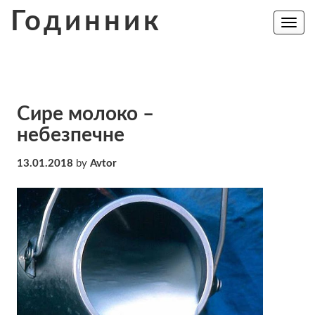
Skip
Годинник
to
Toggle
navig
content
Сире молоко –
небезпечне
13.01.2018
by
Avtor