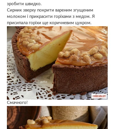
зробити швидко.
Сирник зверху покрити вареним згущеним
молоком і прикрасити горіхами з медом. Я
присипала горіхи ще коричневим цукром.
Смачного!