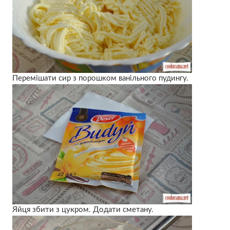
Перемішати сир з порошком ванільного пудингу.
Яйця збити з цукром. Додати сметану.