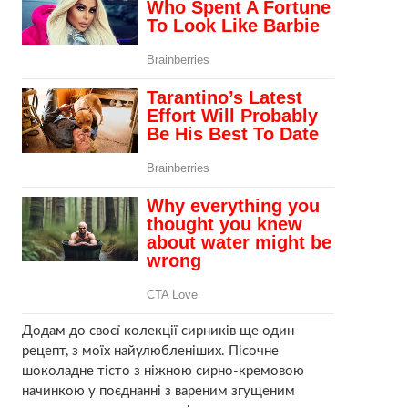
Додам до своєї колекції сирників ще один
рецепт, з моїх найулюбленіших. Пісочне
шоколадне тісто з ніжною сирно-кремовою
начинкою у поєднанні з вареним згущеним