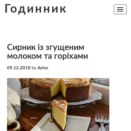
Skip
Годинник
to
Toggle
navig
content
Сирник із згущеним
молоком та горіхами
09.12.2018
by
Avtor