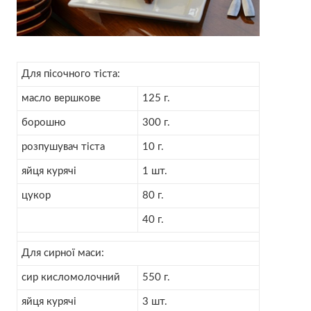
Для пісочного тіста:
масло вершкове
125 г.
борошно
300 г.
розпушувач тіста
10 г.
яйця курячі
1 шт.
цукор
80 г.
40 г.
Для сирної маси:
сир кисломолочний
550 г.
яйця курячі
3 шт.