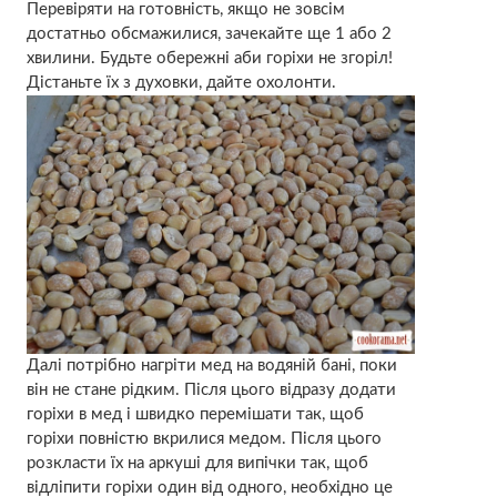
Перевіряти на готовність, якщо не зовсім
достатньо обсмажилися, зачекайте ще 1 або 2
хвилини. Будьте обережні аби горіхи не згоріл!
Дістаньте їх з духовки, дайте охолонти.
Далі потрібно нагріти мед на водяній бані, поки
він не стане рідким. Після цього відразу додати
горіхи в мед і швидко перемішати так, щоб
горіхи повністю вкрилися медом. Після цього
розкласти їх на аркуші для випічки так, щоб
відліпити горіхи один від одного, необхідно це