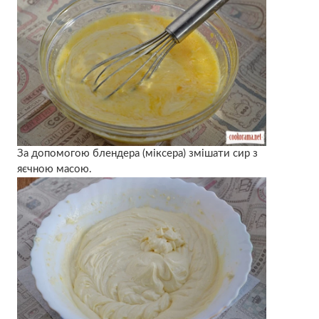
За допомогою блендера (міксера) змішати сир з
яєчною масою.