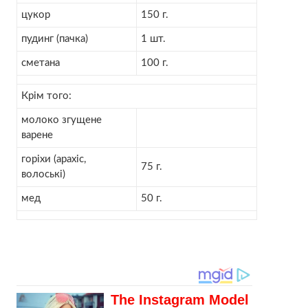
цукор
150 г.
пудинг
(пачка)
1 шт.
сметана
100 г.
Крім того:
молоко згущене
варене
горіхи
(арахіс,
75 г.
волоські)
мед
50 г.