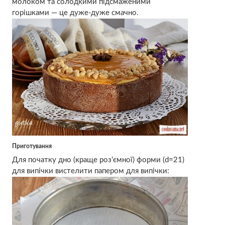
молоком та солодкими підсмаженими
горішками — це дуже-дуже смачно.
Приготування
Для початку дно (краще роз’ємної) форми (d=21)
для випічки вистелити папером для випічки: