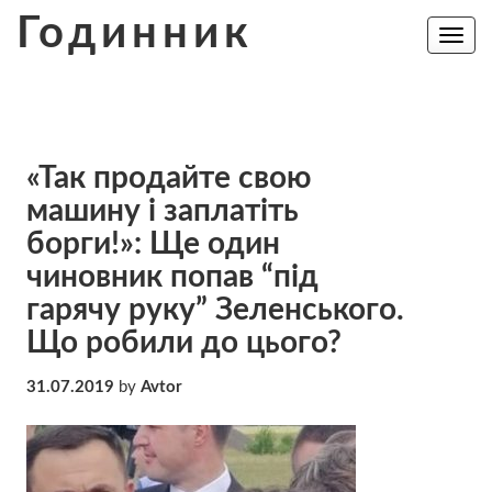
Skip
Годинник
to
Toggle
navig
content
«Так продайте свою
машину і заплатіть
борги!»: Ще один
чиновник попав “під
гарячу руку” Зеленського.
Що робили до цього?
31.07.2019
by
Avtor