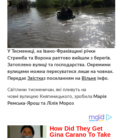
У Тисмениці, на Івано-Фраківщині річки
Стримба та Ворона раптово вийшли з берегів.
Затоплено вулиці та господарства. Окремими
вулицями можна пересуватися лише на човнах.
Передає
Звістка
з посиланням на
Вільне
інфо.
Світлини тисменичан, які пливуть на
човні вулицею Княгиницького, зробила
Марія
Ремська-Ярош та Лілія Мороз