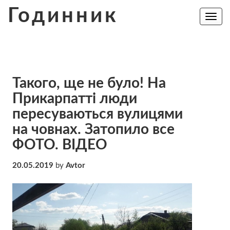
Skip
Годинник
to
Toggle
navig
content
Такого, ще не було! На
Прикарпатті люди
пересуваються вулицями
на човнах. Затопило все
ФОТО. ВІДЕО
20.05.2019
by
Avtor