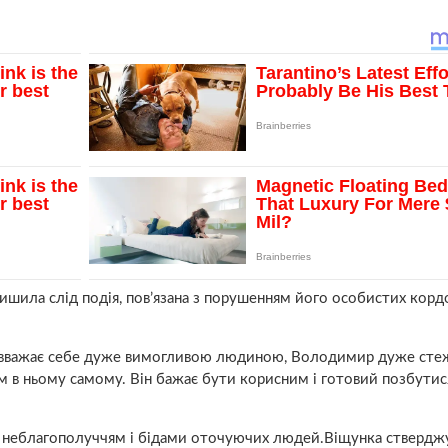
шила слід подія, пов’язана з порушенням його особистих кордо
 вважає себе дуже вимогливою людиною, Володимир дуже сте
зм в ньому самому. Він бажає бути корисним і готовий позбутис
я неблагополуччям і бідами оточуючих людей.Віщунка ствердж