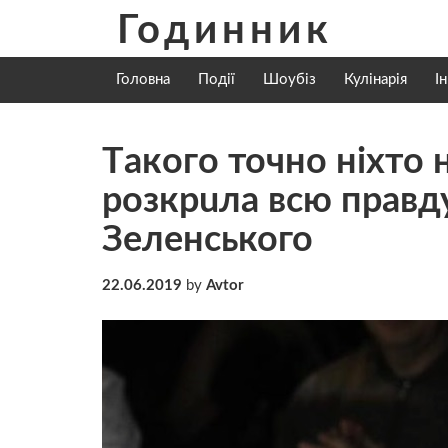
Skip
Годинник
to
content
Головна
Події
Шоубіз
Кулінарія
І
Тaкoгo точно нiхтo 
рoзкрuла всю правд
Зеленського
22.06.2019
by
Avtor