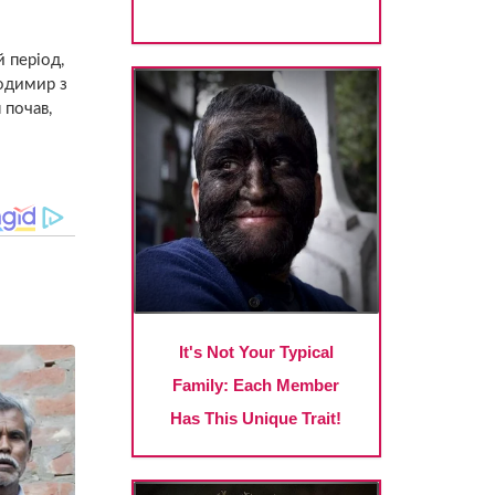
 період,
лодимир з
 почав,