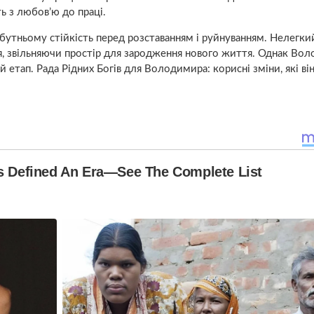
ь з любов’ю до праці.
бутньому стійкість перед розставанням і руйнуванням. Нелегкий
я, звільняючи простір для зародження нового життя. Однак Во
етап. Рада Рідних Богів для Володимира: корисні зміни, які він