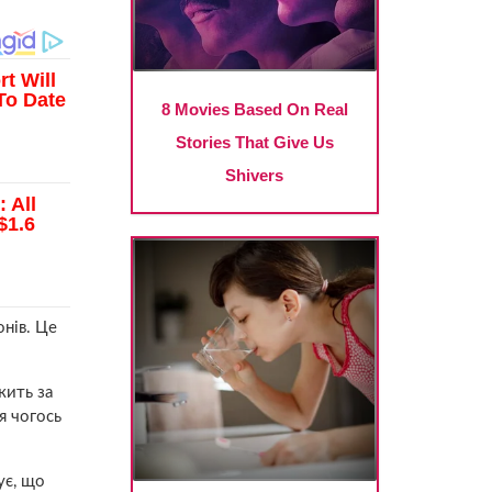
нів. Це
жить за
я чогось
ує, що