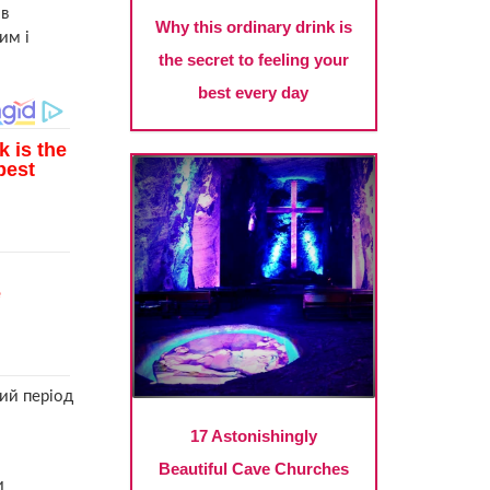
 в
им і
ний період
и