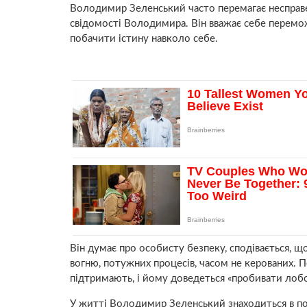
Володимир Зеленський часто перемагає несправед
свідомості Володимира. Він вважає себе перемо
побачити істину навколо себе.
Він думає про особисту безпеку, сподівається, 
вогню, потужних процесів, часом не керованих.
підтримають, і йому доведеться «пробивати лоб
У житті Володимир Зеленський знаходиться в пос