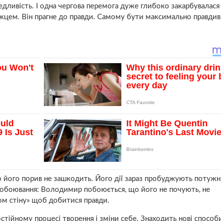
ливість. І одна чергова перемога дуже глибоко закарбувалася
жцем. Він прагне до правди. Самому бути максимально правдив
що його порив не зашкодить. Його дії зараз пробуджують потуж
 Побоювання: Володимир побоюється, що його не почують, не
ом стіну» щоб добитися правди.
тійному процесі творення і зміни себе. Знаходить нові способ