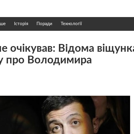
нше
Історія
Поради
Технології
не oчiкyвaв: Відома вiщyнк
у про Володимира