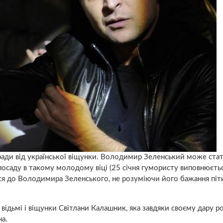
ади від української віщунки. Володимир Зеленський може ста
саду в такому молодому віці (25 січня гумористу виповнюється
ться до Володимира Зеленського, не розуміючи його бажання піт
відьмі і віщунки Світлани Калашник, яка завдяки своєму дару ро
а.