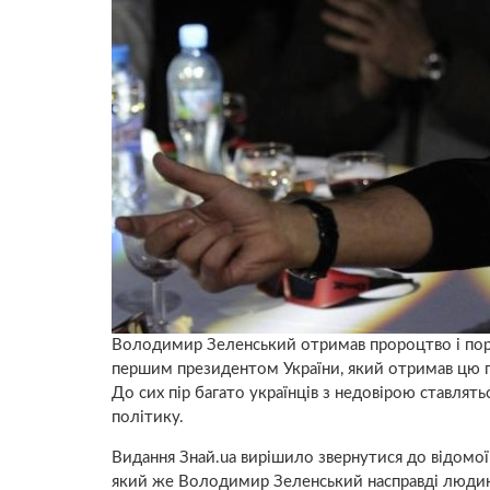
Володимир Зеленський отримав пророцтво і пор
першим президентом України, який отримав цю по
До сих пір багато українців з недовірою ставля
політику.
Видання Знай.ua вирішило звернутися до відомої 
який же Володимир Зеленський насправді людин