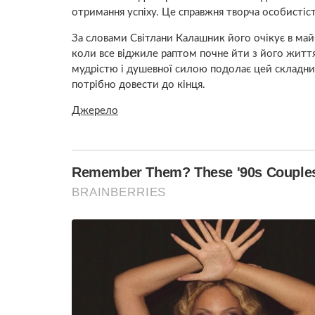
отримання успіху. Це справжня творча особистіст
За словами Світлани Калашник його очікує в май
коли все віджиле раптом почне йти з його житт
мудрістю і душевної силою подолає цей складний 
потрібно довести до кінця.
Джерело