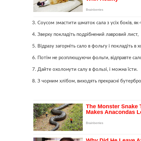
3. Соусом змастити шматок сала з усіх боків, як
4. Зверху покладіть подрібнений лавровий лист,
5. Відразу загорніть сало в фольгу і покладіть в
6. Потім не розплющуючи фольги, відправте сало
7. Дайте охолонути салу в фользі, і можна їсти.
8. З чорним хлібом, виходять прекрасні бутербро