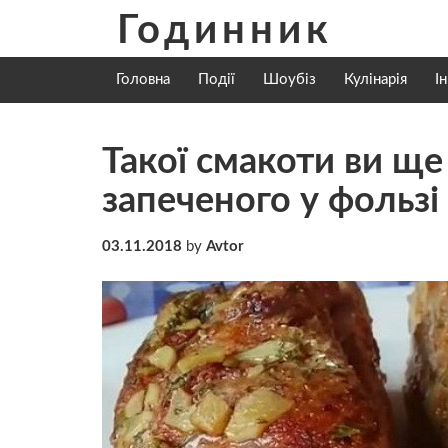
Skip
Годинник
to
content
Головна
Події
Шоубіз
Кулінарія
І
Такої смакоти ви ще
запеченого у фользі 
03.11.2018
by
Avtor