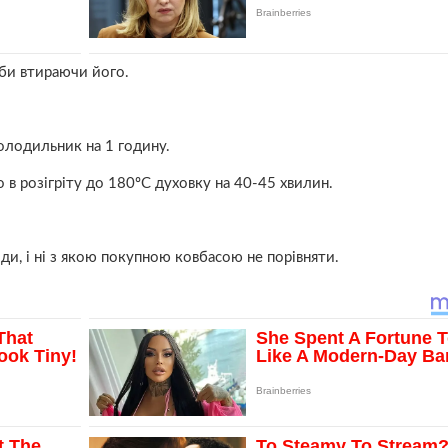
-би втираючи його.
 холодильник на 1 годину.
 в розігріту до 180ºС духовку на 40-45 хвилин.
ди, і ні з якою покупною ковбасою не порівняти.