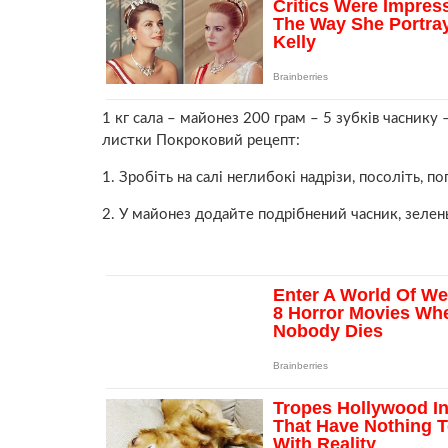
1 кг сала – майонез 200 грам – 5 зубків часнику – 
листки Покроковий рецепт:
1. Зробіть на салі неглибокі надрізи, посоліть, п
2. У майонез додайте подрібнений часник, зелен