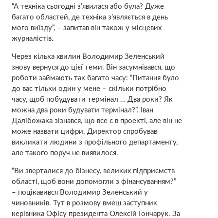
“А техніка сьогодні з’явилася або була? Дуже
багато областей, де техніка з’являється в день
мого виїзду”, – запитав він також у місцевих
журналістів.
Через кілька хвилин Володимир Зеленський
знову вернуся до цієї теми. Він засумнівався, що
роботи займають так багато часу: “Питання було
до вас тільки один у мене – скільки потрібно
часу, щоб побудувати термінал … Два роки? Як
можна два роки будувати термінал?”. Іван
Далібожака зізнався, що все є в проекті, але він не
може назвати цифри. Директор спробував
викликати людини з профільного департаменту,
але такого поруч не виявилося.
“Ви зверталися до бізнесу, великих підприємств
області, щоб вони допомогли з фінансуванням?”
– поцікавився Володимир Зеленський у
чиновників. Тут в розмову вмеш заступник
керівника Офісу президента Олексій Гончарук. За