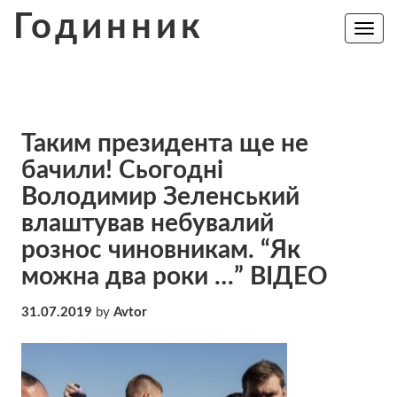
Skip
Годинник
to
Toggle
navig
content
Таким президента ще не
бачили! Сьогодні
Володимир Зеленський
влаштував небувалий
рознос чиновникам. “Як
можна два роки …” ВІДЕО
31.07.2019
by
Avtor