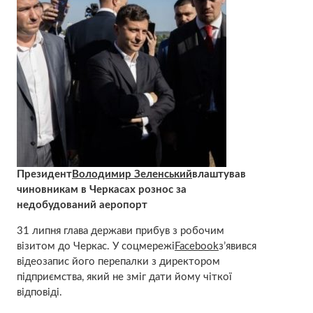
Президент
Володимир Зеленський
влаштував
чиновникам в Черкасах рознос за
недобудований аеропорт
31 липня глава держави прибув з робочим
візитом до Черкас. У соцмережі
Facebook
з’явився
відеозапис його перепалки з директором
підприємства, який не зміг дати йому чіткої
відповіді.