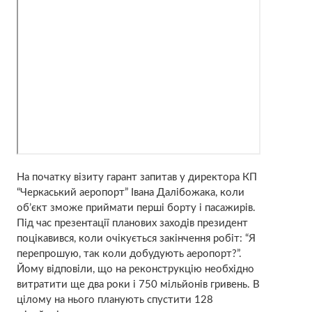
На початку візиту гарант запитав у директора КП
“Черкаський аеропорт” Івана Далібожака, коли
об’єкт зможе приймати перші борту і пасажирів.
Під час презентації планових заходів президент
поцікавився, коли очікується закінчення робіт: “Я
перепрошую, так коли добудують аеропорт?”.
Йому відповіли, що на реконструкцію необхідно
витратити ще два роки і 750 мільйонів гривень. В
цілому на нього планують спустити 128