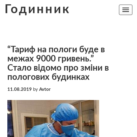
Skip
Годинник
to
Toggle
navig
content
“Тариф на пологи буде в
межах 9000 гривень.”
Стало відомо про зміни в
пологових будинках
11.08.2019
by
Avtor