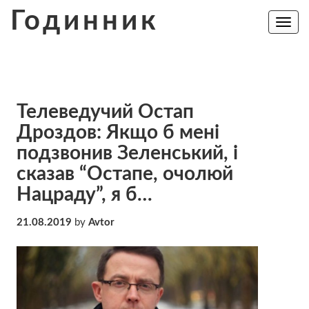
Skip
Годинник
to
Toggle
navig
content
Телеведучий Остап
Дроздов: Якщо б мені
подзвонив Зеленський, і
сказав “Остапе, очолюй
Нацраду”, я б…
21.08.2019
by
Avtor