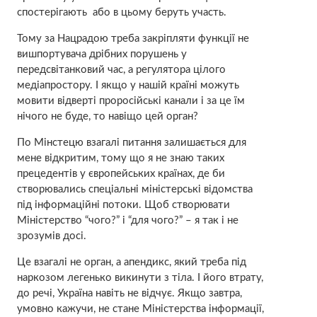
спостерігають або в цьому беруть участь.
Тому за Нацрадою треба закріпляти функції не
вишпортувача дрібних порушень у
передсвітанковий час, а регулятора цілого
медіапростору. І якщо у нашій країні можуть
мовити відверті проросійські канали і за це їм
нічого не буде, то навіщо цей орган?
По Мінстецю взагалі питання залишається для
мене відкритим, тому що я не знаю таких
прецедентів у європейських країнах, де би
створювались спеціальні міністерські відомства
під інформаційні потоки. Щоб створювати
Міністерство “чого?” і “для чого?” – я так і не
зрозумів досі.
Це взагалі не орган, а апендикс, який треба під
наркозом легенько викинути з тіла. І його втрату,
до речі, Україна навіть не відчує. Якщо завтра,
умовно кажучи, не стане Міністерства інформації,