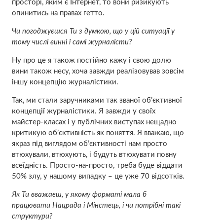
просторі, яким є Інтернет, то вони ризикують
опинитись на правах гетто.
Чи погоджуєшся Ти з думкою, що у цій ситуації у
тому числі винні і самі журналісти?
Ну про це я також постійно кажу і свою долю
вини також несу, хоча завжди реалізовував зовсім
іншу концепцію журналістики.
Так, ми стали заручниками так званої об’єктивної
концепції журналістики. Я завжди у своїх
майстер-класах і у публічних виступах нещадно
критикую об’єктивність як поняття. Я вважаю, що
якраз під виглядом об’єктивності нам просто
втюхували, втюхують, і будуть втюхувати повну
всеїдність. Просто-на-просто, треба буде віддати
50% злу, у нашому випадку – це уже 70 відсотків.
Як Ти вважаєш, у якому форматі мала б
працювати Нацрада і Мінстець, і чи потрібні такі
структури?