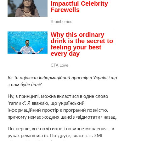
Як Ти оцінюєш інформаційний простір в Україні і що
з ним буде далі?
Ну, в принципі, можна вкластися в одне слово
“гаплик”. Я вважаю, що український
інформаційний простір є програний повністю,
причому немає жодних шансів «відмотати» назад.
По-перше, все політичне і новинне мовлення – в
руках реваншистів. По-друге, власність ЗМІ