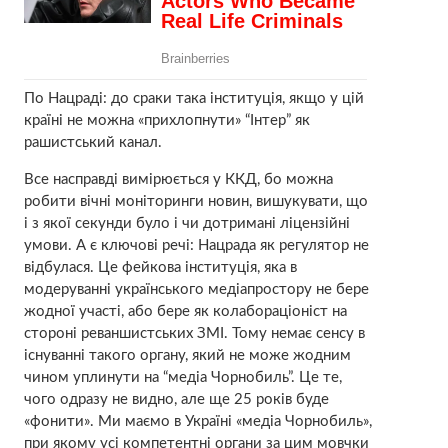
По Нацраді: до сраки така інституція, якщо у цій
країні не можна «прихлопнути» “Інтер” як
рашистський канал.
Все насправді вимірюється у ККД, бо можна
робити вічні моніторинги новин, вишукувати, що
і з якої секунди було і чи дотримані ліцензійні
умови. А є ключові речі: Нацрада як регулятор не
відбулася. Це фейкова інституція, яка в
модеруванні українського медіапростору не бере
жодної участі, або бере як колабораціоніст на
стороні реваншистських ЗМІ. Тому немає сенсу в
існуванні такого органу, який не може жодним
чином уплинути на “медіа Чорнобиль”. Це те,
чого одразу не видно, але ще 25 років буде
«фонити». Ми маємо в Україні «медіа Чорнобиль»,
при якому усі компетентні органи за цим мовчки