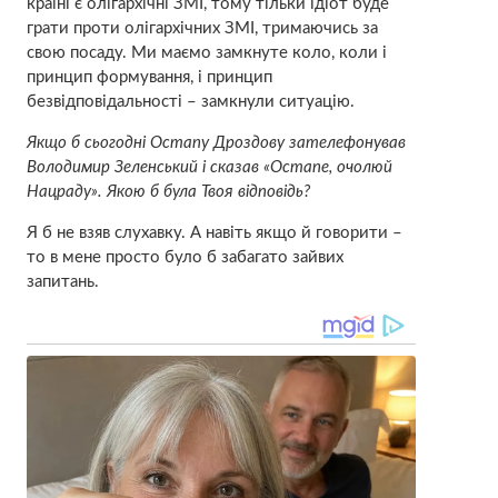
країні є олігархічні ЗМІ, тому тільки ідіот буде
грати проти олігархічних ЗМІ, тримаючись за
свою посаду. Ми маємо замкнуте коло, коли і
принцип формування, і принцип
безвідповідальності – замкнули ситуацію.
Якщо б сьогодні Остапу Дроздову зателефонував
Володимир Зеленський і сказав «Остапе, очолюй
Нацраду». Якою б була Твоя відповідь?
Я б не взяв слухавку. А навіть якщо й говорити –
то в мене просто було б забагато зайвих
запитань.