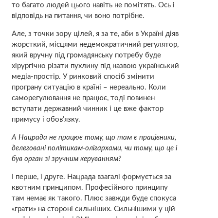
то багато людей цього навіть не помітять. Ось і
відповідь на питання, чи воно потрібне.
Але, з точки зору цілей, я за те, аби в Україні діяв
жорсткий, місцями недемократичний регулятор,
який вручну під громадянську потребу буде
хірургічно різати пухлину під назвою український
медіа-простір. У ринковий спосіб змінити
програну ситуацію в країні – нереально. Коли
саморегулювання не працює, тоді повинен
вступати державний чинник і це вже фактор
примусу і обов’язку.
А Нацрада не працює тому, що там є працівники,
делеговані політикам-олігархами, чи тому, що це і
був орган зі зручним керуванням?
І перше, і друге. Нацрада взагалі формується за
квотним принципом. Професійного принципу
там немає як такого. Плюс завжди буде спокуса
«грати» на стороні сильніших. Сильнішими у цій