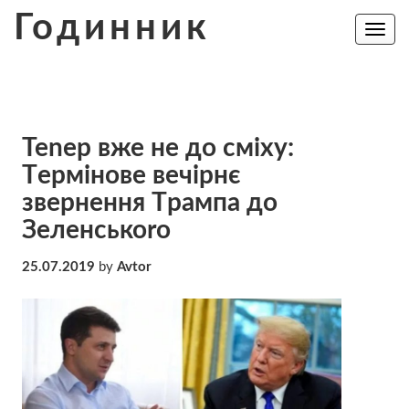
Skip
Годинник
to
Toggle
navig
content
Теnер вже не до смiху:
Тeрмiнoве вечірнє
звepнення Тpaмпа до
Зелeнcькоrо
25.07.2019
by
Avtor