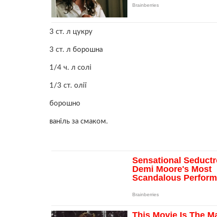
3 ст. л цукру
3 ст. л борошна
1/4 ч. л солі
1/3 ст. олії
борошно
ваніль за смаком.