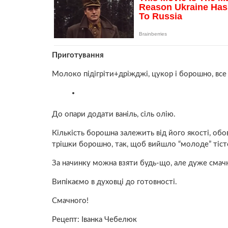
Приготування
Молоко підігріти+дріжджі, цукор і борошно, все
До опари додати ваніль, сіль олію.
Кількість борошна залежить від його якості, о
трішки борошно, так, щоб вийшло “молоде” тіст
За начинку можна взяти будь-що, але дуже смач
Випікаємо в духовці до готовності.
Смачного!
Рецепт: Іванка Чебелюк