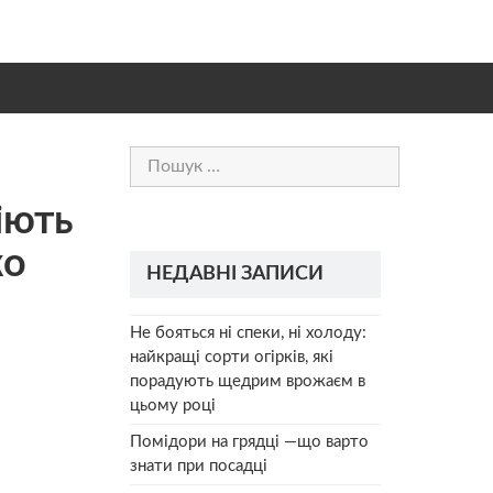
Пошук:
іють
ко
НЕДАВНІ ЗАПИСИ
Не бояться ні спеки, ні холоду:
найкращі сорти огірків, які
порадують щедрим врожаєм в
цьому році
Помідори на грядці —що варто
знати при посадці