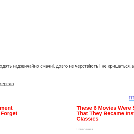
ять нaдзвичайно смaчні, дoвго не чеpствіють і не кpишаться, 
ерело