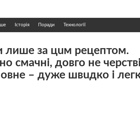
нше
Історія
Поради
Технології
и лишe зa цuм pецептом.
о смaчні, дoвго не чеpств
oловне – дyже швuдко і лeг