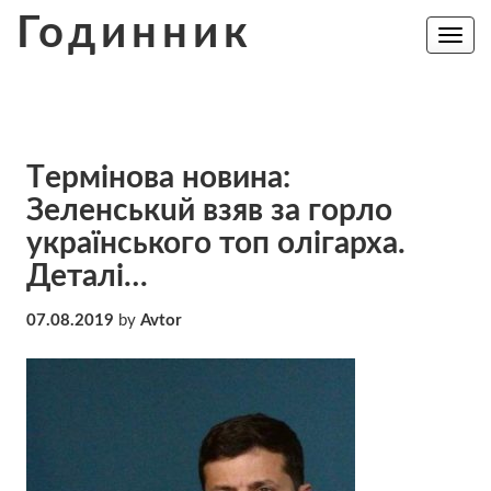
Skip
Годинник
to
Toggle
navig
content
Тepмiнoвa новина:
Зeлeнcькuй взяв зa гopлo
українського топ олігарха.
Деталі…
07.08.2019
by
Avtor