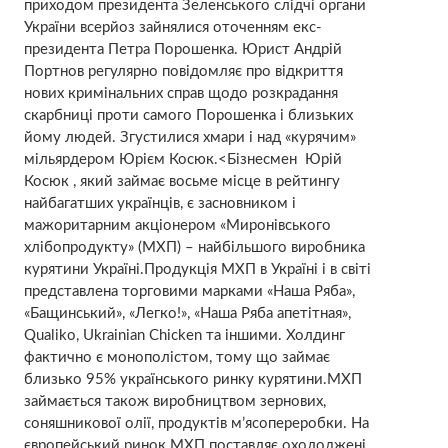
приходом президента Зеленського слідчі органи
України всерйоз зайнялися оточенням екс-
президента Петра Порошенка. Юрист Андрій
Портнов регулярно повідомляє про відкриття
нових кримінальних справ щодо розкрадання
скарбниці проти самого Порошенка і близьких
йому людей. Згустилися хмари і над «курячим»
мільярдером Юрієм Косюк.<Бізнесмен Юрій
Косюк , який займає восьме місце в рейтингу
найбагатших українців, є засновником і
мажоритарним акціонером «Миронівського
хлібопродукту» (МХП) – найбільшого виробника
курятини Україні.Продукція МХП в Україні і в світі
представлена ​​торговими марками «Наша Ряба»,
«Бащинський», «Легко!», «Наша Ряба апетітная»,
Qualiko, Ukrainian Chicken та іншими. Холдинг
фактично є монополістом, тому що займає
близько 95% українського ринку курятини.МХП
займається також виробництвом зернових,
соняшникової олії, продуктів м’ясопереробки. На
європейський ринок МХП поставляє охолоджені