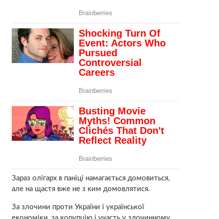
Зараз олігарх в паніці намагається домовиться,
але на щастя вже не з ким домовлятися.
За злочини проти України і української
економіки, за корупцію і участь у злочинному