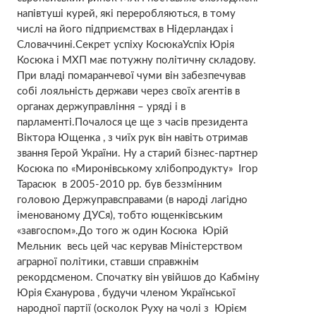
напівтуші курей, які переробляються, в тому
числі на його підприємствах в Нідерландах і
Словаччині.Секрет успіху КосюкаУспіх Юрія
Косюка і МХП має потужну політичну складову.
При владі помаранчевої чуми він забезпечував
собі лояльність держави через своїх агентів в
органах держуправління – уряді і в
парламенті.Почалося це ще з часів президента
Віктора Ющенка , з чиїх рук він навіть отримав
звання Герой України. Ну а старий бізнес-партнер
Косюка по «Миронівському хлібопродукту» Ігор
Тарасюк в 2005-2010 рр. був беззмінним
головою Держуправсправами (в народі лагідно
іменованому ДУСя), тобто ющенківським
«завгоспом».До того ж один Косюка Юрій
Мельник весь цей час керував Міністерством
аграрної політики, ставши справжнім
рекордсменом. Спочатку він увійшов до Кабміну
Юрія Єханурова , будучи членом Української
народної партії (осколок Руху на чолі з Юрієм