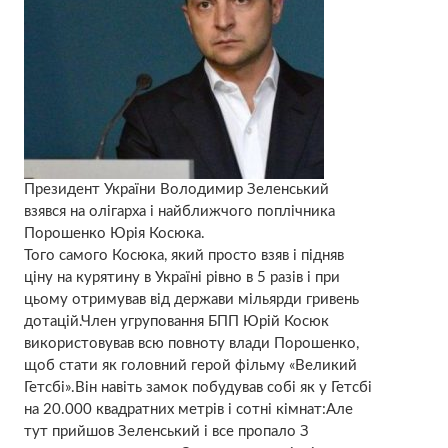
Президент України Володимир Зеленський
взявся на олігарха і найближчого поплічника
Порошенко Юрія Косюка.
Того самого Косюка, який просто взяв і підняв
ціну на курятину в Україні рівно в 5 разів і при
цьому отримував від держави мільярди гривень
дотацій.Член угруповання БПП Юрій Косюк
використовував всю повноту влади Порошенко,
щоб стати як головний герой фільму «Великий
Гетсбі».Він навіть замок побудував собі як у Гетсбі
на 20.000 квадратних метрів і сотні кімнат:Але
тут прийшов Зеленський і все пропало З