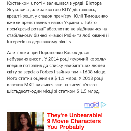
Костенком ), потім залишився в уряді Віктора
Януковича , але за квотою КПУ, діставшись,
врешті-решт, у спадок прем’єру Юлії Тимошенко
вже як представник « нашої України ». Тобто
прем’єрські ротації абсолютно не відбивалися на
стабільному бізнесі «Нашої Ряби» та лобіюванні її
інтересів на державному рівні.<
Але тільки при Порошенко Косюк досяг
небувалих висот . У 2014 році «курячий король»
вперше потрапив до списку найбагатших людей
світу за версією Forbes і зайняв там +1638 місце.
Його статки оцінили в $ 1,1 млрд. У 2018 році
власник МХП виявився вже на тисячі п’ятсот
шістьдесят-один місці зі статком $ 1,5 млрд.