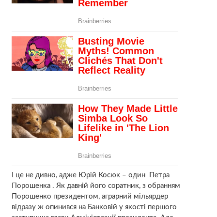
І це не дивно, адже Юрій Косюк – один Петра
Порошенка . Як давній його соратник, з обранням
Порошенко президентом, аграрний мільярдер
відразу ж опинився на Банковій у якості першого