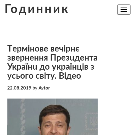
Skip
Годинник
to
Toggle
navig
content
Тepмiнoвe вeчiрнє
звeрнeння Пpeзuдeнтa
Укpaїнu до yкpaїнцiв з
ycьoгo cвiтy. Відео
22.08.2019
by
Avtor