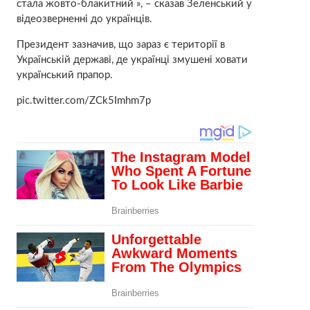
стала жовто-блакитний », – сказав Зеленський у
відеозверненні до українців.
Президент зазначив, що зараз є території в
Українській державі, де українці змушені ховати
український прапор.
pic.twitter.com/ZCk5Imhm7p