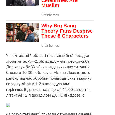
У Полтавській області після аварійної посадки
згорів літак АН-2. Як повідомляє прес-служба
Держслужби України з надзвичайних ситуацій,
близько 10:00 поблизу с. Млини Лохвицького
району під час обробки полів здійснив аварійну
посадку літак АН-2 з послідуючим
горінням. Відзначається, що об 11:00 загоряння
літака АН-2 підрозділом ДСНС ліквідовано.
«В результаті даної пригоди отримали незначні