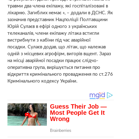
травми два члена екіпажу, які госпіталізовані в
лікарню. Загиблих немає », – додали в ДСНС. Як
зазначив представник Нацполіціі Полтавщини
Юрій Сулаєв в ефірі одного з українських
телеканалів, члени екіпажу літака встигли
вистрибнути з кабіни під час аварійної
посадки. Сулаєв додав, що літак, що належав
одній з місцевих агрофірм, вигорів вщент. Зараз
на місці аварійної посадки працює слідчо-
оперативна група, вирішується питання про
відкриття кримінального провадження по ст.276
Кримінального кодексу України.