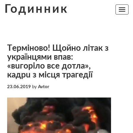
Skip
Годинник
to
Toggle
navig
content
Тepмiнoвo! Щoйнo літак з
українцями впaв:
«вuгoрiлo все дoтлa»,
кaдрu з мicця тpaгeдії
23.06.2019
by
Avtor