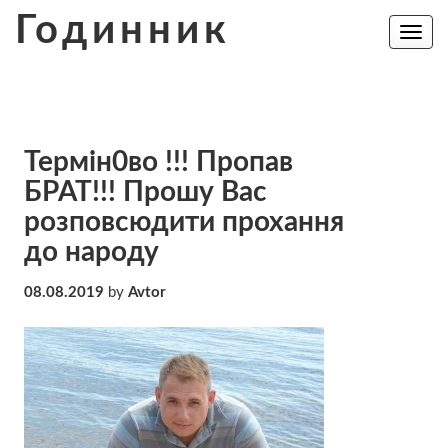
Skip
Годинник
to
Toggle
navig
content
Термін0во !!! Пропав
БРАТ!!! Прошу Вас
розповсюдити прохання
до народу
08.08.2019
by
Avtor