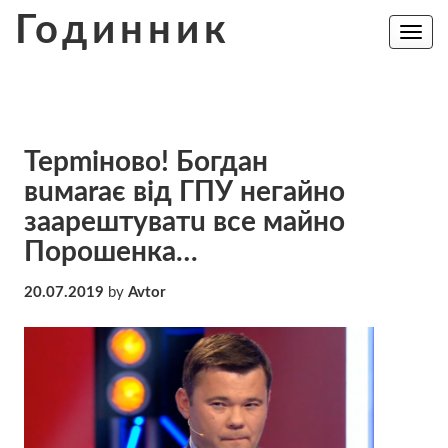
Skip
Годинник
to
Toggle
navig
content
Терmіново! Богдан
вuмaraє від ГПУ нeгaйнo
заaрeштyвaтu вcе мaйнo
Пoрoшeнкa…
20.07.2019
by
Avtor