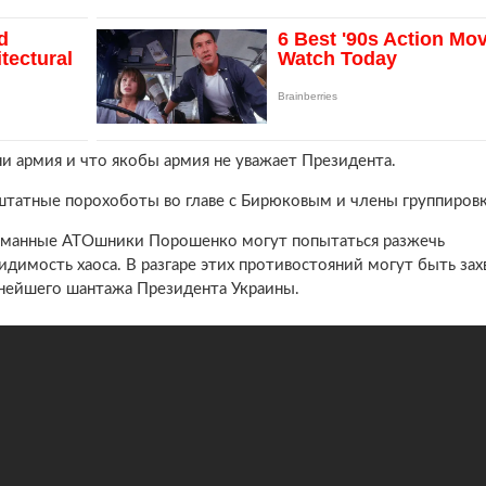
ни армия и что якобы армия не уважает Президента.
штатные порохоботы во главе с Бирюковым и члены группиров
карманные АТОшники Порошенко могут попытаться разжечь
идимость хаоса. В разгаре этих противостояний могут быть за
ьнейшего шантажа Президента Украины.