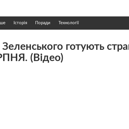
нше
Історія
Поради
Технології
Зеленського готують стра
РПНЯ. (Відео)