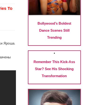
ки Яроша.
хвачены