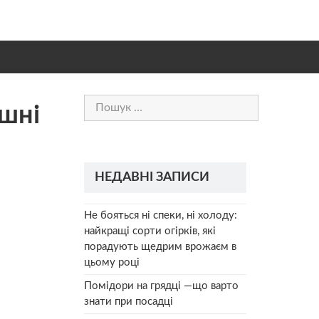
Пошук:
шні
НЕДАВНІ ЗАПИСИ
Не бояться ні спеки, ні холоду:
найкращі сорти огірків, які
порадують щедрим врожаєм в
цьому році
Помідори на грядці —що варто
знати при посадці