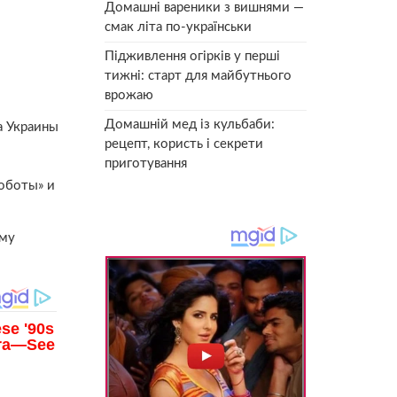
Домашні вареники з вишнями —
смак літа по-українськи
Підживлення огірків у перші
тижні: старт для майбутнього
врожаю
Домашній мед із кульбаби:
а Украины
рецепт, користь і секрети
приготування
хоботы» и
ему