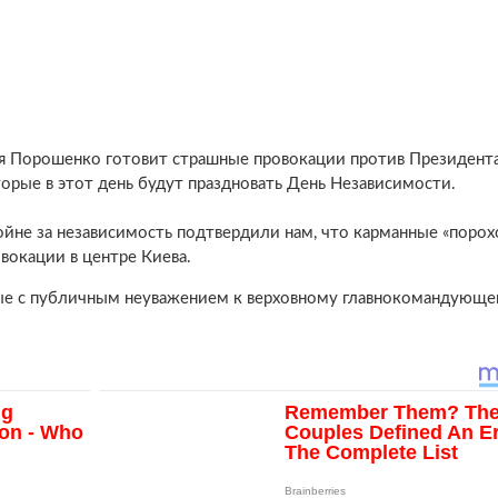
ия Порошенко готовит страшные провокации против Президент
орые в этот день будут праздновать День Независимости.
ойне за независимость подтвердили нам, что карманные «поро
окации в центре Киева.
ные с публичным неуважением к верховному главнокомандующ