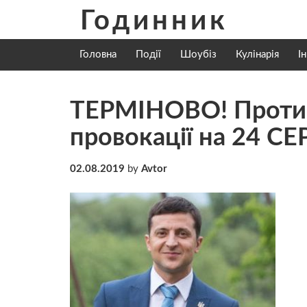
Skip
Годинник
to
content
Головна
Події
Шоубіз
Кулінарія
І
ТЕРМІНОВО! Проти 
провокації на 24 СЕ
02.08.2019
by
Avtor