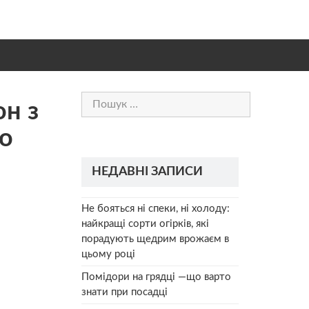
Пошук:
oн з
тo
НЕДАВНІ ЗАПИСИ
Не бояться ні спеки, ні холоду:
найкращі сорти огірків, які
порадують щедрим врожаєм в
цьому році
Помідори на грядці —що варто
знати при посадці