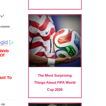
голими
 на