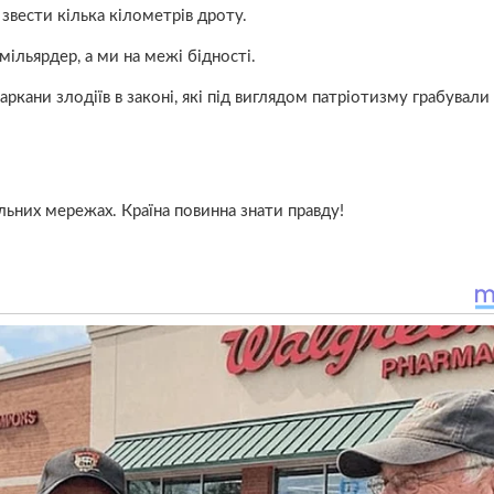
і звести кілька кілометрів дроту.
мільярдер, а ми на межі бідності.
ани злодіїв в законі, які під виглядом патріотизму грабували 
альних мережах. Країна повинна знати правду!