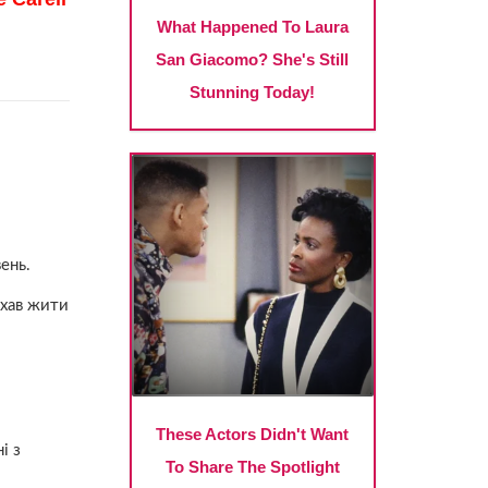
ень.
їхав жити
і з