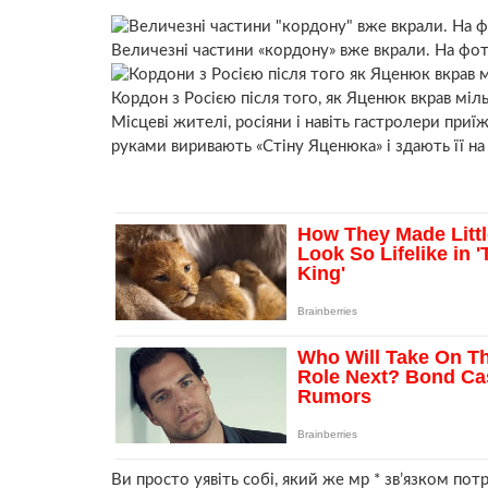
Величезні частини «кордону» вже вкрали. На фо
Кордон з Росією після того, як Яценюк вкрав міль
Місцеві жителі, росіяни і навіть гастролери при
руками виривають «Стіну Яценюка» і здають її н
Ви просто уявіть собі, який же мр * зв’язком пот