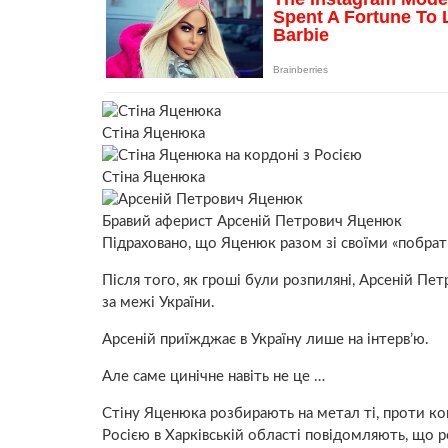
Стіна Яценюка
Стіна Яценюка
Бравий аферист Арсеній Петрович Яценюк
Підраховано, що Яценюк разом зі своїми «побра
Після того, як гроші були розпиляні, Арсеній Пет
за межі України.
Арсеній приїжджає в Україну лише на інтерв’ю.
Але саме цинічне навіть не це …
Стіну Яценюка розбирають на метал ті, проти ког
Росією в Харківській області повідомляють, що р