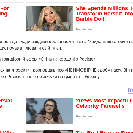
шов до влади завдяки кровопролиття на Майдані, він стоячи на
аду, почав втілювати свій план.
грандіозній афері «Стіна на кордоні з Росією».
я на «проект» і розповідав про «НЕЙМОВІРНЕ здобутках». Він п
ю і Росією і ніхто не зможе потрапити в Україну.