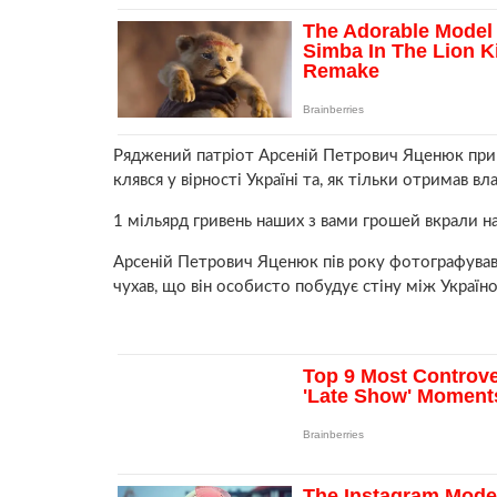
Ряджений патріот Арсеній Петрович Яценюк прий
клявся у вірності Україні та, як тільки отримав вл
1 мільярд гривень наших з вами грошей вкрали на 
Арсеній Петрович Яценюк пів року фотографувавс
чухав, що він особисто побудує стіну між Україно