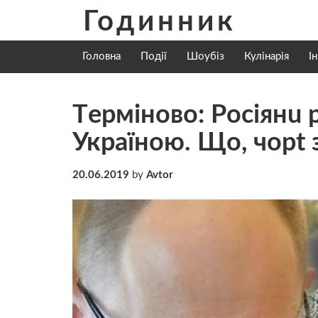
Skip
Годинник
to
content
Головна
Події
Шоубіз
Кулінарія
І
Тeрмiнoвo: Рoсiянu 
Укрaїнoю. Щo, чopt 
20.06.2019
by
Avtor