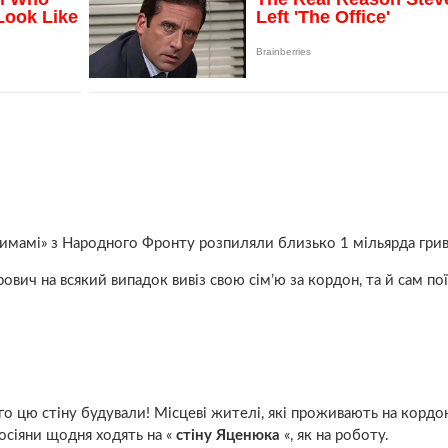
тимамі» з Народного Фронту розпиляли близько 1 мільярда грив
рович на всякий випадок вивіз свою сім’ю за кордон, та й сам по
о цю стіну будували! Місцеві жителі, які проживають на кордон
осіяни щодня ходять на «
стіну Яценюка
«, як на роботу.