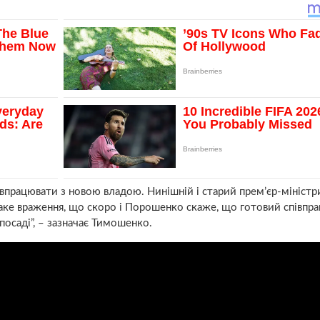
івпрацювати з новою владою. Нинішній і старий прем’єр-міністр
аке враження, що скоро і Порошенко скаже, що готовий співпр
осаді”, – зазначає Тимошенко.