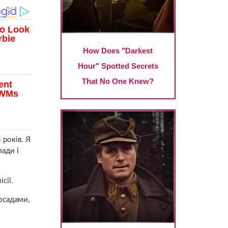
 років. Я
ади і
сії.
осадами,