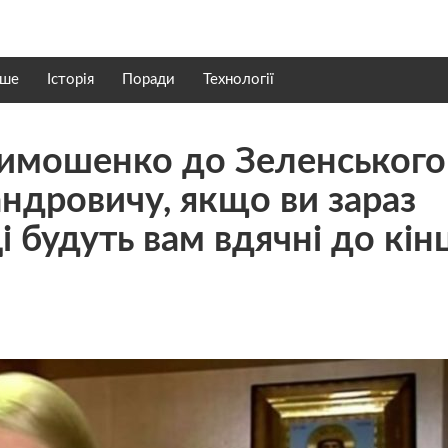
нше
Історія
Поради
Технології
 Тимошенко до Зеленського
дровичу, якщо ви зараз
і будуть вам вдячні до кін