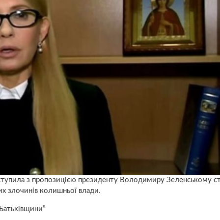
иступила з пропозицією президенту Володимиру Зеленському с
их злочинів колишньої влади.
“Батьківщини”