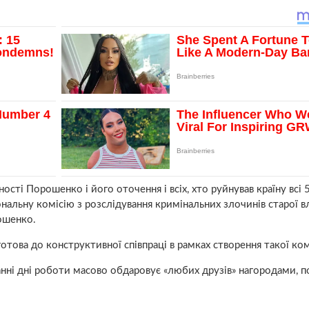
ьності Порошенко і його оточення і всіх, хто руйнував країну всі 5
льну комісію з розслідування кримінальних злочинів старої вл
ошенко.
това до конструктивної співпраці в рамках створення такої комі
анні дні роботи масово обдаровує «любих друзів» нагородами, п