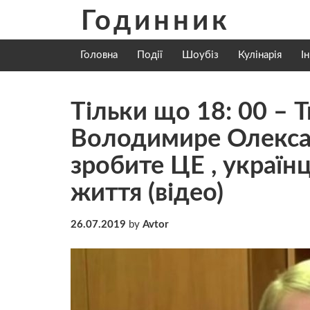
Skip
Годинник
to
content
Головна
Події
Шоубіз
Кулінарія
І
Тільки що 18: 00 –
Володимире Олексан
зробите ЦЕ , українц
життя (відео)
26.07.2019
by
Avtor