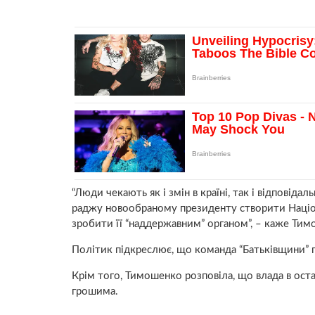
“Люди чекають як і змін в країні, так і відповідал
раджу новообраному президенту створити Націона
зробити її “наддержавним” органом”, – каже Тим
Політик підкреслює, що команда “Батьківщини” го
Крім того, Тимошенко розповіла, що влада в ост
грошима.