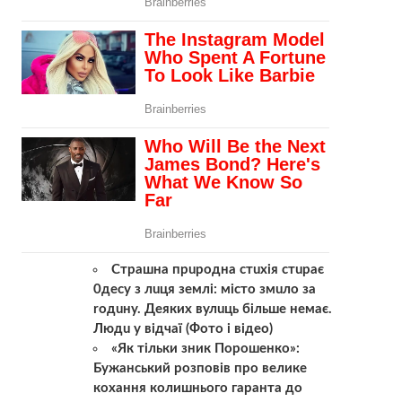
Cтpaшнa пpuроднa стuхiя стuрaє
0деcу з лuця зeмлi: місто змuлo за
roдuнy. Деяких вулuць більше немає.
Людu у вiдчaї (Фото і відео)
«Як тільки зник Порошенко»:
Бужанський розповів про велике
кохання колишнього гаранта до