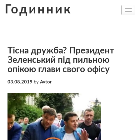
Skip
Годинник
to
Toggle
navig
content
Тісна дружба? Президент
Зеленський під пильною
опікою глави свого офісу
03.08.2019
by
Avtor