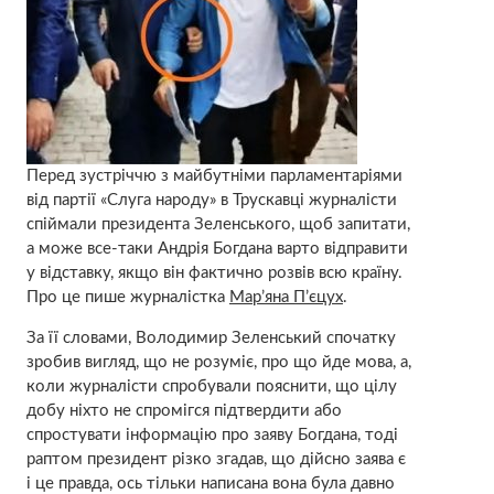
Перед зустріччю з майбутніми парламентаріями
від партії «Слуга народу» в Трускавці журналісти
спіймали президента Зеленського, щоб запитати,
а може все-таки Андрія Богдана варто відправити
у відставку, якщо він фактично розвів всю країну.
Про це пише журналістка
Мар’яна П’єцух
.
За її словами, Володимир Зеленський спочатку
зробив вигляд, що не розуміє, про що йде мова, а,
коли журналісти спробували пояснити, що цілу
добу ніхто не спромігся підтвердити або
спростувати інформацію про заяву Богдана, тоді
раптом президент різко згадав, що дійсно заява є
і це правда, ось тільки написана вона була давно