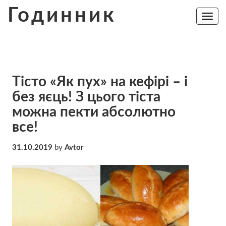
Skip
Годинник
to
Toggle
navig
content
Тісто «Як пух» на кефірі – і
без яєць! З цього тіста
можна пекти абсолютно
все!
31.10.2019
by
Avtor