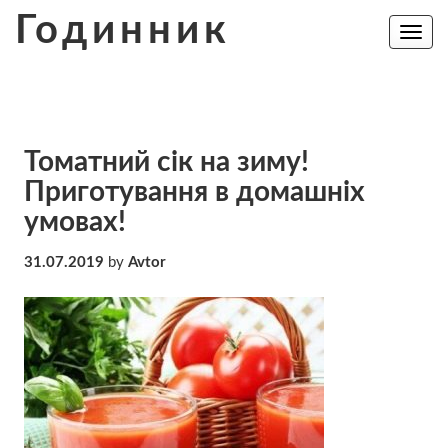
Skip
Годинник
to
Toggle
navig
content
Томатний сік на зиму!
Приготування в домашніх
умовах!
31.07.2019
by
Avtor