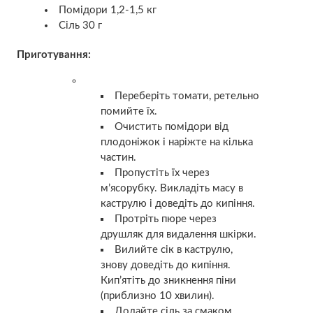
Помідори 1,2-1,5 кг
Сіль 30 г
Приготування:
Переберіть томати, ретельно
помийте їх.
Очистить помідори від
плодоніжок і наріжте на кілька
частин.
Пропустіть їх через
м’ясорубку. Викладіть масу в
каструлю і доведіть до кипіння.
Протріть пюре через
друшляк для видалення шкірки.
Вилийте сік в каструлю,
знову доведіть до кипіння.
Кип’ятіть до зникнення піни
(приблизно 10 хвилин).
Додайте сіль за смаком.