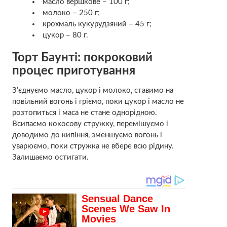
масло вершкове – 100 г;
молоко – 250 г;
крохмаль кукурудзяний – 45 г;
цукор – 80 г.
Торт Баунті: покроковий
процес приготування
З’єднуємо масло, цукор і молоко, ставимо на
повільний вогонь і гріємо, поки цукор і масло не
розтопиться і маса не стане однорідною.
Всипаємо кокосову стружку, перемішуємо і
доводимо до кипіння, зменшуємо вогонь і
уварюємо, поки стружка не вбере всю рідину.
Залишаємо остигати.