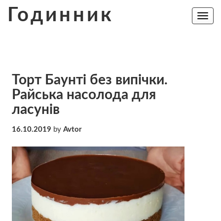
Skip
Годинник
to
Toggle
navig
content
Торт Баунті без випічки.
Райська насолода для
ласунів
16.10.2019
by
Avtor