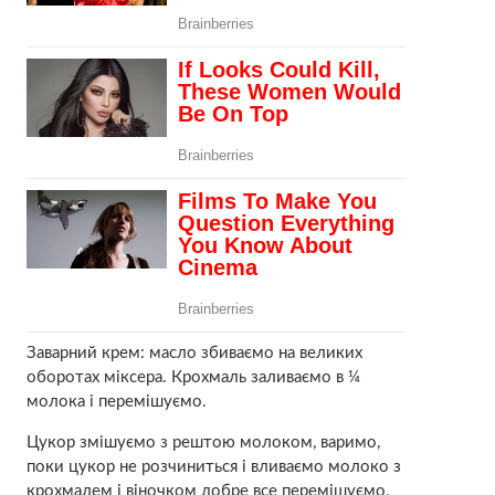
Заварний крем: масло збиваємо на великих
оборотах міксера. Крохмаль заливаємо в ¼
молока і перемішуємо.
Цукор змішуємо з рештою молоком, варимо,
поки цукор не розчиниться і вливаємо молоко з
крохмалем і віночком добре все перемішуємо,