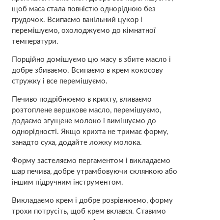
щоб маса стала повністю однорідною без
грудочок. Всипаємо ванільний цукор і
перемішуємо, охолоджуємо до кімнатної
температури.
Порційно домішуємо цю масу в збите масло і
добре збиваємо. Всипаємо в крем кокосову
стружку і все перемішуємо.
Печиво подрібнюємо в крихту, вливаємо
розтоплене вершкове масло, перемішуємо,
додаємо згущене молоко і вимішуємо до
однорідності. Якщо крихта не тримає форму,
занадто суха, додайте ложку молока.
Форму застеляємо пергаментом і викладаємо
шар печива, добре утрамбовуючи склянкою або
іншим підручним інструментом.
Викладаємо крем і добре розрівнюємо, форму
трохи потрусіть, щоб крем вклався. Ставимо