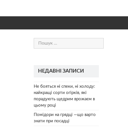
Пошук:
НЕДАВНІ ЗАПИСИ
Не бояться ні спеки, ні холоду:
найкращі сорти огірків, які
порадують щедрим врожаєм в
цьому році
Помідори на грядці —що варто
знати при посадці