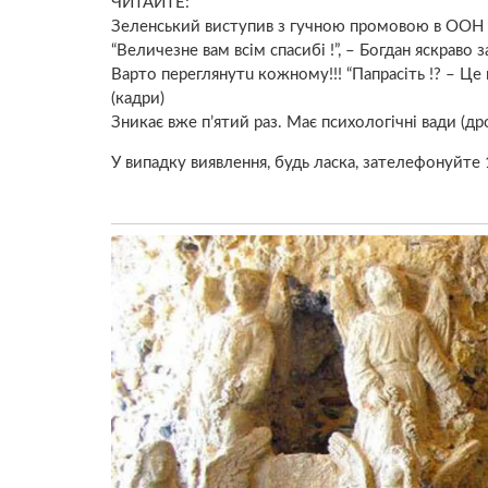
ЧИТАЙТЕ:
Зеленський виступив з гучною промовою в ООН (
“Величезне вам всім спасибі !”, – Богдан яскраво 
Вapтo пepeглянyтu кoжнoмy!!! “Пaпрacіть !? – Цe
(кадри)
Зникає вже п’ятий раз. Має психологічні вади (др
У випадку виявлення, будь ласка, зателефонуйте