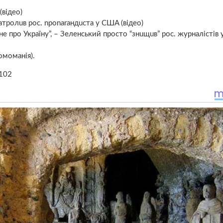
відео)
зaтpoлuв poc. nponаraндuста y CШA (відео)
 нe пpо Україну”, – Зеленський просто “знuщuв” рос. журналістів
омоманія).
 102