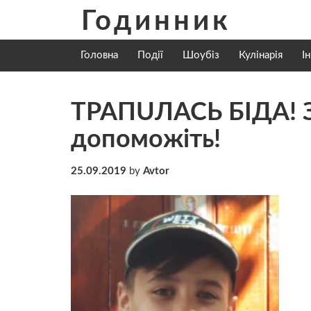
Skip
Годинник
to
content
Головна
Події
Шоубіз
Кулінарія
І
ТPAПUЛACЬ БIДA! З
дoпoмoжiть!
25.09.2019
by
Avtor