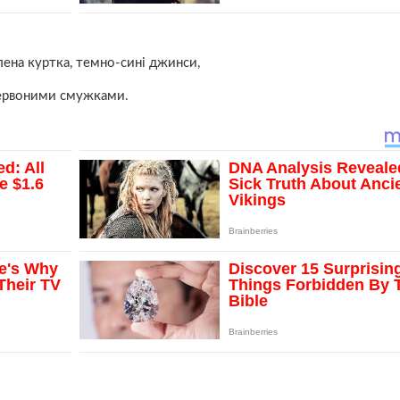
ена куртка, темно-сині джинси,
 червоними смужками.