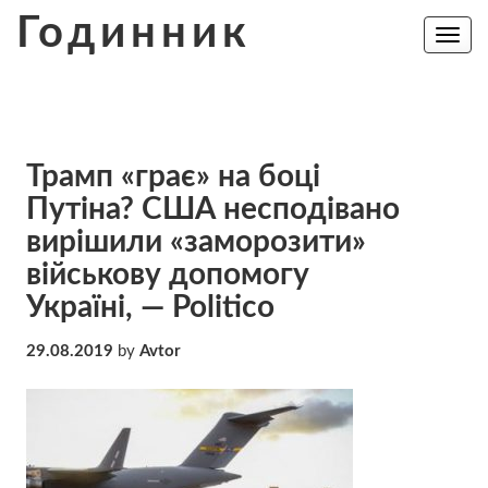
Skip
Годинник
to
Toggle
navig
content
Трамп «грає» на боці
Путіна? США несподівано
вирішили «заморозити»
військову допомогу
Україні, — Politico
29.08.2019
by
Avtor