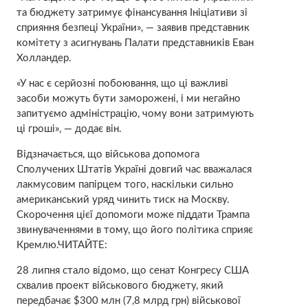
та бюджету затримує фінансування Ініціативи зі
сприяння безпеці України», — заявив представник
комітету з асигнувань Палати представників Еван
Холландер.
«У нас є серйозні побоювання, що ці важливі
засоби можуть бути заморожені, і ми негайно
запитуємо адміністрацію, чому вони затримують
ці гроші», — додає він.
Відзначається, що військова допомога
Сполучених Штатів Україні довгий час вважалася
лакмусовим папірцем того, наскільки сильно
американський уряд чинить тиск на Москву.
Скорочення цієї допомоги може піддати Трампа
звинуваченнями в тому, що його політика сприяє
Кремлю.ЧИТАЙТЕ:
28 липня стало відомо, що сенат Конгресу США
схвалив проект військового бюджету, який
передбачає $300 млн (7,8 млрд грн) військової