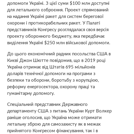
допомоги Україні. З цієї суми $100 млн доступні
для летального озброєння. Проект спрямований
на надання Україні ракет для систем берегової
охорони і протикорабельних ракет. У Палаті
представників Конгресу розглядалася своя версія
проекту оборонного бюджету, яка передбачає
виділення Україні $250 млн військової допомоги.
До цього економічний радник посольства США в
Києві Джон Шютте повідомив, що в 2019 році
Україна отримає від Штатів 695 мільйонів
доларів технічної допомоги на програми з
безпеки та оборони, боротьбу з корупцією,
реформу енергосектора, охорону праці та
гуманітарну допомогу.
Спеціальний представник Державного
департаменту США з питань України Курт Волкер
раніше оголосив, що Україна може отримати
летальну зброю для самозахисту як в межах
прийнятого Конгресом фінансування, так і в