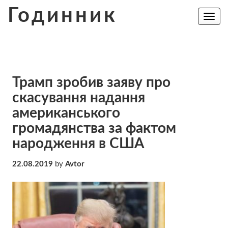
Skip
Годинник
to
Toggle
navig
content
Трамп зробив заяву про
скасування надання
американського
громадянства за фактом
народження в США
22.08.2019
by
Avtor