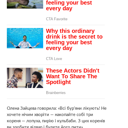
Олена Зайцева говорила: «Всі бур’яни лікують! Не
хочете нічим хворіти — накопайте собі три
кореня — лопуха, пирію і кульбаби. З цих коренів
ви зробите відвар і будете його пити».