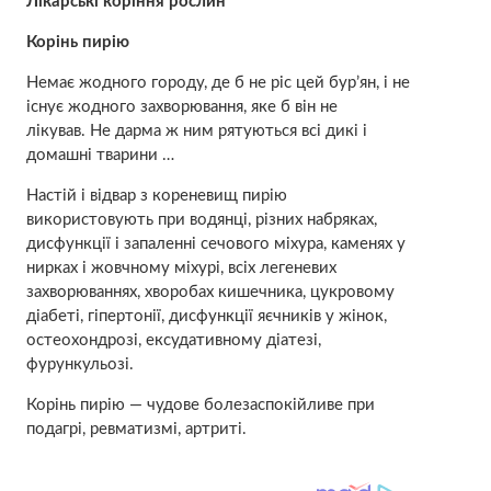
Лікарські коріння рослин
Корінь пирію
Немає жодного городу, де б не ріс цей бур’ян, і не
існує жодного захворювання, яке б він не
лікував. Не дарма ж ним рятуються всі дикі і
домашні тварини …
Настій і відвар з кореневищ пирію
використовують при водянці, різних набряках,
дисфункції і запаленні сечового міхура, каменях у
нирках і жовчному міхурі, всіх легеневих
захворюваннях, хворобах кишечника, цукровому
діабеті, гіпертонії, дисфункції яєчників у жінок,
остеохондрозі, ексудативному діатезі,
фурункульозі.
Корінь пирію — чудове болезаспокійливе при
подагрі, ревматизмі, артриті.