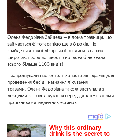
Олена Федорівна Зайцева — відома травниця, що
займається фітотерапією ще з 8 років. Не
знайдеться такої лікарської рослини в наших
широтах, про властивості якої вона б не знала:
всього більше 1100 видів!
Її запрошували настоятелі монастирів і храмів для
проведення бесід і навчання лікування
травами. Олена Федорівна також виступала з
лекціями з траволікування перед дипломованими
працівниками медичних установ.