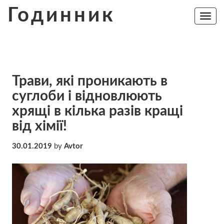
Skip
Годинник
to
Toggle
navig
content
Трави, які проникають в
суглоби і відновлюють
хрящі в кілька разів кращі
від хімії!
30.01.2019
by
Avtor