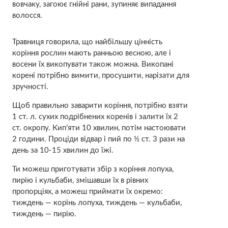
вовчаку, загоює гнійні рани, зупиняє випадання
волосся.
Травниця говорила, що найбільшу цінність
коріння рослин мають ранньою весною, але і
восени їх викопувати також можна. Викопані
корені потрібно вимити, просушити, нарізати для
зручності.
Щоб правильно заварити коріння, потрібно взяти
1 ст. л. сухих подрібнених коренів і залити їх 2
ст. окропу. Кип’яти 10 хвилин, потім настоювати
2 години. Проціди відвар і пий по ½ ст. 3 рази на
день за 10-15 хвилин до їжі.
Ти можеш приготувати збір з коріння лопуха,
пирію і кульбаби, змішавши їх в рівних
пропорціях, а можеш приймати їх окремо:
тиждень — корінь лопуха, тиждень — кульбаби,
тиждень — пирію.