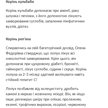
Корінь кульбаби
Корінь кульбаби допомагає при анемії, раку
шлунка і печінки, з його допомогою лікують
захворювання суглобів, запалення лімфатичних
вузлів, діатез.
Корінь реп’яха
Спираючись на свій багаторічний досвід, Олена
Федорівна стверджує, що лопух лікує всі
онкологічні захворювання. Крім цього, він
допомагає при цукровому діабеті, бронхіті,
гаймориті, лікує суглоби, судини і серце. Корінь
лопуха за 2-3 місяці здатний вилікувати навіть
стійкий гепатит С!
Лопух позбавляє від холециститу, дробить
камені в нирках і жовчному міхурі. Він, як ніщо
інше, регенерує шкіру при опіках, пролежнях,
екземі, трофічних виразках, псоріазі, червоному