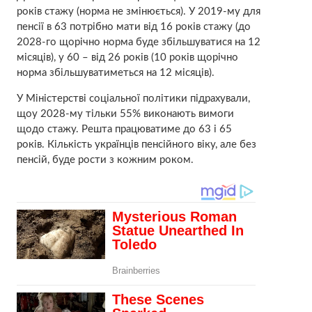
років стажу (норма не змінюється). У 2019-му для
пенсії в 63 потрібно мати від 16 років стажу (до
2028-го щорічно норма буде збільшуватися на 12
місяців), у 60 – від 26 років (10 років щорічно
норма збільшуватиметься на 12 місяців).
У Міністерстві соціальної політики підрахували,
щоу 2028-му тільки 55% виконають вимоги
щодо стажу. Решта працюватиме до 63 і 65
років. Кількість українців пенсійного віку, але без
пенсій, буде рости з кожним роком.