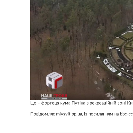
Це – фортеця кума Путіна в рекреаційній зоні Києв
Повідомляє
miysvit.pp.ua
, із посиланням на
bbc-c