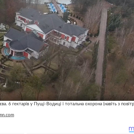
а. 6 гектарів у Пущі-Водиці і тотальна охорона (навіть з повітр
cnn.com