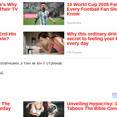
овічками, а тим як він її отримав:
).