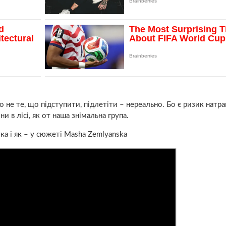
го не те, що підступити, підлетіти – нереально. Бо є ризик натр
и в лісі, як от наша знімальна група.
 і як – у сюжеті Masha Zemlyanska