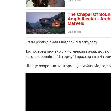
– там розподілили і віддали під забудову.
Так посеред лісу виріс нічогенький палац, до яко
його охоронців зі “Шторму” і простирчати 4 годин
Що ще охороняють штормівці з майна Медведчука