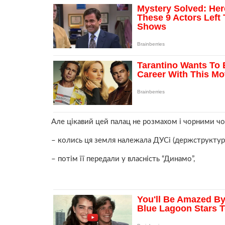
Але цікавий цей палац не розмахом і чорними чол
– колись ця земля належала ДУСі (держструктура
– потім її передали у власність “Динамо”,