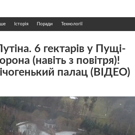
нше
Історія
Поради
Технології
утіна. 6 гектарів у Пущі-
орона (навіть з повітря)!
нічогенький палац (ВІДЕО)