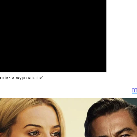
огів чи журналістів?