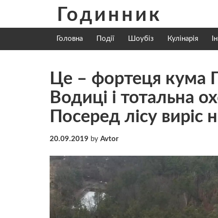
Skip
Годинник
to
content
Головна
Події
Шоубіз
Кулінарія
І
Це – фортеця кума П
Водиці і тотальна ох
Посеред лісу виріс 
20.09.2019
by
Avtor