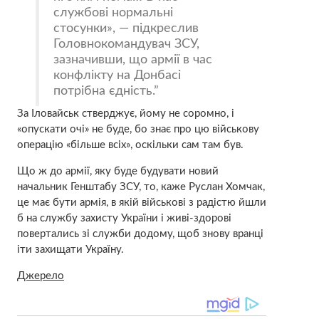
службові нормальні
стосунки», — підкреслив
Головнокомандувач ЗСУ,
зазначивши, що армії в час
конфлікту на Донбасі
потрібна єдність.
За Іловайськ стверджує, йому не соромно, і
«опускати очі» не буде, бо знає про цю військову
операцію «більше всіх», оскільки сам там був.
Що ж до армії, яку буде будувати новий
начальник Генштабу ЗСУ, то, каже Руслан Хомчак,
це має бути армія, в якій військові з радістю йшли
б на службу захисту України і живі-здорові
повертались зі служби додому, щоб знову вранці
іти захищати Україну.
Джерело