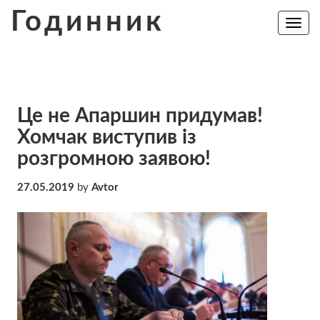
Skip
Годинник
to
Toggle
navig
content
Це не Апаршин придумав!
Хомчак виступив із
розгромною заявою!
27.05.2019
by
Avtor