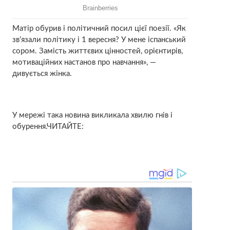
Матір обурив і політичний посил цієї поезії. «Як
зв’язали політику і 1 вересня? У мене іспанський
сором. Замість життєвих цінностей, орієнтирів,
мотиваційних настанов про навчання», —
дивується жінка.
У мережі така новина викликала хвилю гнів і
обурення.ЧИТАЙТЕ: