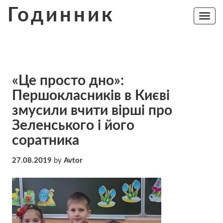
Skip
Годинник
to
Toggle
navig
content
«Це просто дно»:
Першокласників в Києві
змусили вчити вірші про
Зеленського і його
соратника
27.08.2019
by
Avtor