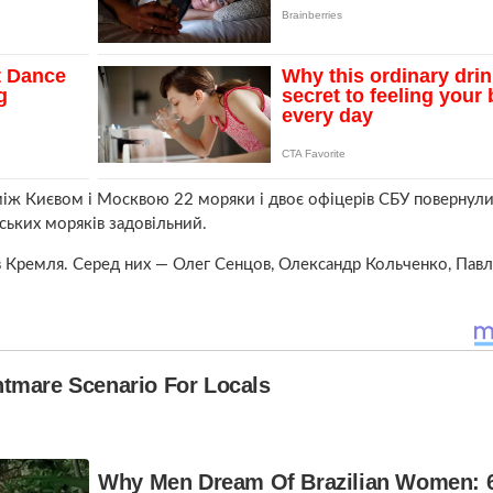
між Києвом і Москвою 22 моряки і двоє офіцерів СБУ повернули
нських моряків задовільний.
ів Кремля. Серед них — Олег Сенцов, Олександр Кольченко, Павл