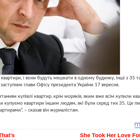
 квартири, і вони будуть мешкати в одному будинку, інші з 35 
аступник глави Офісу президента України 17 вересня.
итанням купівлі квартир, крім моряків, яким вже всім купили кв
 купуємо квартири іншим людям, які були серед тих 35. Це пи
артирами”, – сказав він журналістам.