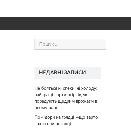
Пошук:
НЕДАВНІ ЗАПИСИ
Не бояться ні спеки, ні холоду:
найкращі сорти огірків, які
порадують щедрим врожаєм в
цьому році
Помідори на грядці —що варто
знати при посадці