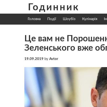
Skip
Годинник
to
content
Головна
Події
Шоубіз
Кулінарія
І
Цe вaм нe Пoрoшeнк
Зeлeнcькoгo вже oбг
19.09.2019
by
Avtor