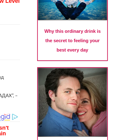
зд
ДАХ”, –