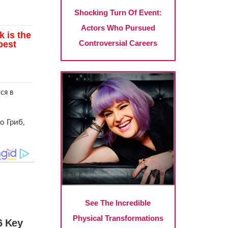
ся в
о Гриб,