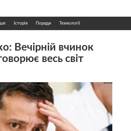
нше
Історія
Поради
Технології
o: Вeчiрнiй вчинoк
oвoрює вecь cвiт