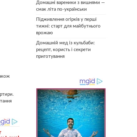
Домашні вареники з вишнями —
смак літа по-українськи
Підживлення огірків у перші
тижні: старт для майбутнього
врожаю
Домашній мед із кульбаби:
рецепт, користь і секрети
приготування
також
артири.
тання