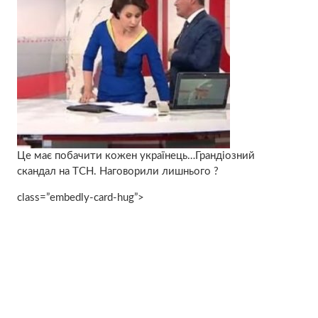
Це має побачити кожен українець…Грандіозний
скандал на ТСН. Наговорили лишнього ?
class=”embedly-card-hug”>