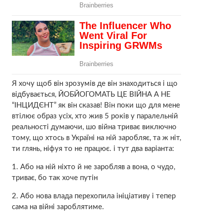
Я хочу щоб він зрозумів де він знаходиться і що
відбувається, ЙОБЙОГОМАТЬ ЦЕ ВІЙНА А НЕ
“ІНЦИДЄНТ” як він сказав! Він поки що для мене
втілює образ усіх, хто жив 5 років у паралельній
реальності думаючи, шо війна триває виключно
тому, що хтось в Україні на ній заробляє, та ж ніт,
ти глянь, ніфуя то не працює. і тут два варіанта:
1. Або на ній ніхто й не заробляв а вона, о чудо,
триває, бо так хоче путін
2. Або нова влада перехопила ініціативу і тепер
сама на війні зароблятиме.