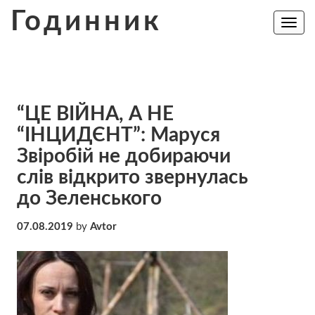
Skip
Годинник
to
Toggle
navig
content
“ЦЕ ВІЙНА, А НЕ
“ІНЦИДЄНТ”: Маруся
Звіробій не добираючи
слів відкрито звернулась
до Зеленського
07.08.2019
by
Avtor