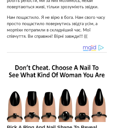
робіть репости, ми за них молимось, нехай
повертаються живі, тільки зрозуміють звідки.
Нам пощастило. Я не вірю в бога. Нам свого часу
просто пощастило повернутись звідта усім, а
морпіхи потрапили в складніший час. Мої
співчуття. Ви справжні! Вірні завжди!!! (((