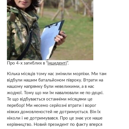
Про 4-х загиблих в “
інциденті
”.
Кілька місяців тому нас змінили морпіхи. Ми там
відбули нашим батальйоном півроку. Втрати на
нашому напрямку були невеликими, а в нас
жодної. Тому що ми їм навалювали не по-дєцкі.
Те що відбувається останніми місяцями це
перебор! Ми несемо серйозні втрати і ворог
ніяких домовленостей не дотримується. Він їх
ніколи і не дотримувався. Про це знає усе наше
керівництво. Новий президент по факту вперся