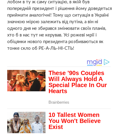
лобом в ту ж саму ситуацію, в якій був
попередній президент і рішення йому доведеться
приймати аналогічні! Тому що ситуація в Україні
значною мірою залежить від путіна, а він ні
одного дня не збирався змінювати своїх планів,
хто б в нас тут не керував. Усі рожеві мрії і
обіцянки нового президента розбиваються як
тонке скло об РЕ-А-ЛЬ-НІ-СТЬ!