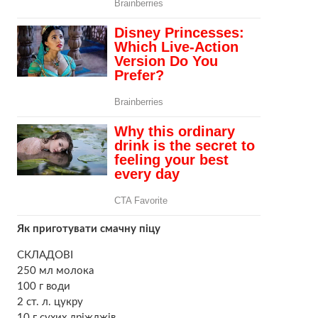
Як приготувати смачну піцу
СКЛАДОВІ
250 мл молока
100 г води
2 ст. л. цукру
10 г сухих дріжджів