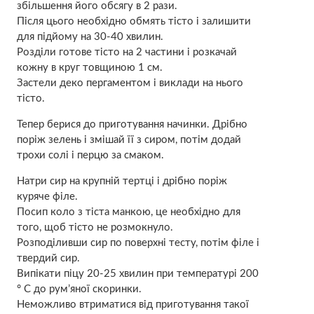
збільшення його обсягу в 2 рази.
Після цього необхідно обмять тісто і залишити
для підйому на 30-40 хвилин.
Розділи готове тісто на 2 частини і розкачай
кожну в круг товщиною 1 см.
Застели деко пергаментом і виклади на нього
тісто.
Тепер берися до приготування начинки. Дрібно
поріж зелень і змішай її з сиром, потім додай
трохи солі і перцю за смаком.
Натри сир на крупній тертці і дрібно поріж
куряче філе.
Посип коло з тіста манкою, це необхідно для
того, щоб тісто не розмокнуло.
Розподіливши сир по поверхні тесту, потім філе і
твердий сир.
Випікати піцу 20-25 хвилин при температурі 200
° С до рум’яної скоринки.
Неможливо втриматися від приготування такої