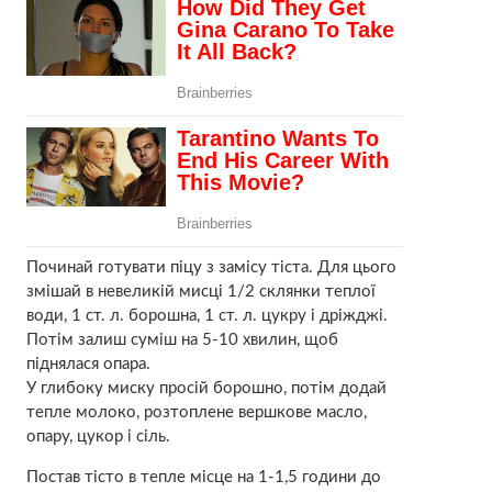
Починай готувати піцу з замісу тіста. Для цього
змішай в невеликій мисці 1/2 склянки теплої
води, 1 ст. л. борошна, 1 ст. л. цукру і дріжджі.
Потім залиш суміш на 5-10 хвилин, щоб
піднялася опара.
У глибоку миску просій борошно, потім додай
тепле молоко, розтоплене вершкове масло,
опару, цукор і сіль.
Постав тісто в тепле місце на 1-1,5 години до