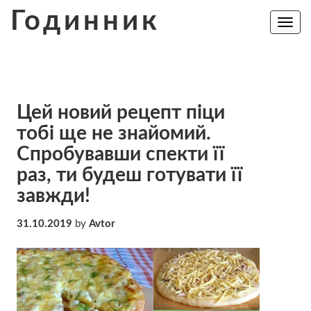
Skip
Годинник
to
Toggle
navig
content
Цей новий рецепт піци
тобі ще не знайомий.
Спробувавши спекти її
раз, ти будеш готувати її
завжди!
31.10.2019
by
Avtor