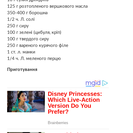
125 г розтопленого вершкового масла
350-400 г борошна
1/2 ч. Л. солі
250 г сиру
100 г зелені (цибуля, кріп)
100 г твердого сиру
250 г вареного курячого філе
1 ст. л. манки
1/4 ч. Л. меленого перцю
Приготування