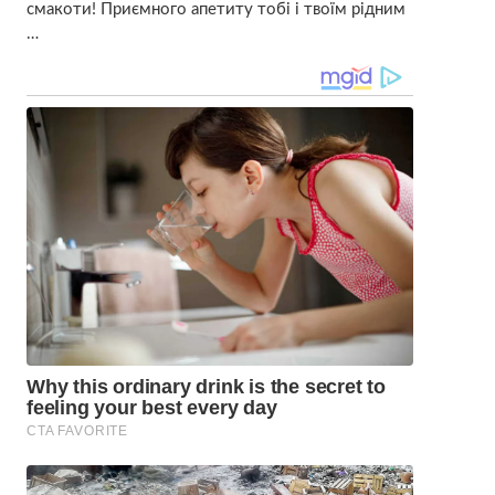
смакоти! Приємного апетиту тобі і твоїм рідним
…