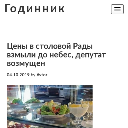
Skip
Годинник
to
Toggle
navig
content
Цены в столовой Рады
взмыли до небес, депутат
возмущен
04.10.2019
by
Avtor