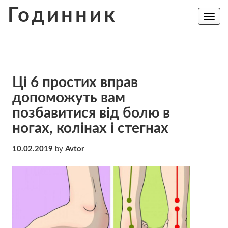
Skip
Годинник
to
Toggle
navig
content
Ці 6 простих вправ
допоможуть вам
позбавитися від болю в
ногах, колінах і стегнах
10.02.2019
by
Avtor