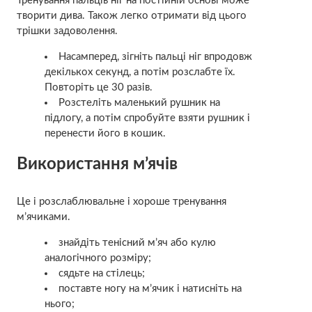
Тренування пальців ніг на постійній основі може
творити дива. Також легко отримати від цього
трішки задоволення.
Насамперед, зігніть пальці ніг впродовж
декількох секунд, а потім розслабте їх.
Повторіть це 30 разів.
Розстеліть маленький рушник на
підлогу, а потім спробуйте взяти рушник і
перенести його в кошик.
Використання м’ячів
Це і розслаблювальне і хороше тренування
м’ячиками.
знайдіть тенісний м’яч або кулю
аналогічного розміру;
сядьте на стілець;
поставте ногу на м’ячик і натисніть на
нього;