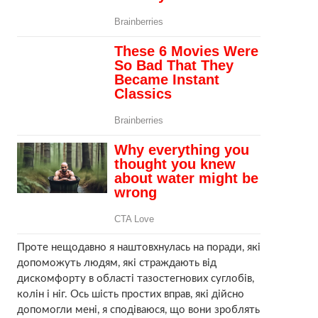
Проте нещодавно я наштовхнулась на поради, які
допоможуть людям, які страждають від
дискомфорту в області тазостегнових суглобів,
колін і ніг. Ось шість простих вправ, які дійсно
допомогли мені, я сподіваюся, що вони зроблять