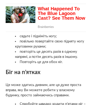
сядьте і підніміть ногу;
повільно повертайте свою підняту ногу
круговими рухами;
повторіть це десять разів в одному
напрямі, а потім десять разів в іншому.
Повторіть це для обох ніг.
Біг на п’ятках
Це може здатись дивним, але ця дуже проста
вправа, яку Ви можете робити у власному
будинку, просто займаючись справами.
Спробуйте швидко ходити п’ятами ніг –