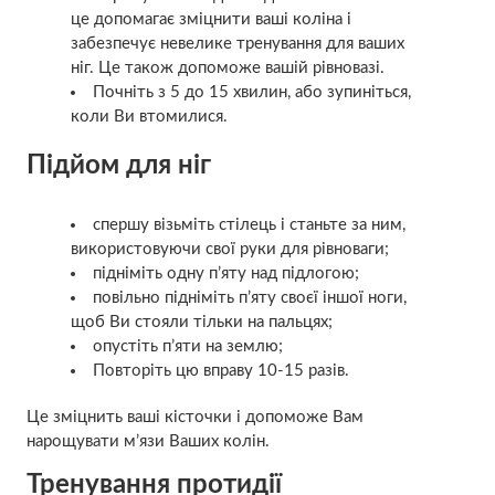
це допомагає зміцнити ваші коліна і
забезпечує невелике тренування для ваших
ніг. Це також допоможе вашій рівновазі.
Почніть з 5 до 15 хвилин, або зупиніться,
коли Ви втомилися.
Підйом для ніг
спершу візьміть стілець і станьте за ним,
використовуючи свої руки для рівноваги;
підніміть одну п’яту над підлогою;
повільно підніміть п’яту своєї іншої ноги,
щоб Ви стояли тільки на пальцях;
опустіть п’яти на землю;
Повторіть цю вправу 10-15 разів.
Це зміцнить ваші кісточки і допоможе Вам
нарощувати м’язи Ваших колін.
Тренування протидії